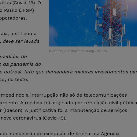
rus (Covid-19). O
o Paulo (JFSP)
 operadoras.
a, justificou a
 deve ser levada
Créditos: AnuchaCheechang / iStock
 medidas de
o da pandemia do
tre outros), fato que demandará maiores investimentos pa
ou, no texto.
impedindo a interrupção não só de telecomunicações
amento. A medida foi originada por uma ação civil públic
(Idecon). A justificativa foi a manutenção de serviços
novo coronavírus (Covid-19).
do de suspensão de execução de liminar da Agência