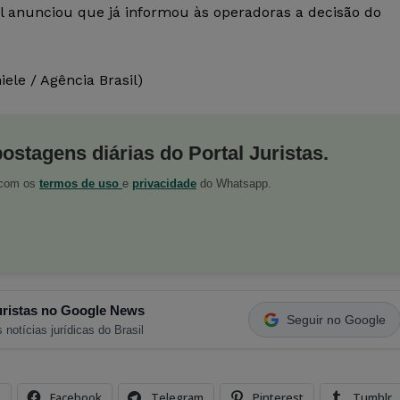
l anunciou que já informou às operadoras a decisão do
ele / Agência Brasil)
postagens diárias do Portal Juristas.
o com os
termos de uso
e
privacidade
do Whatsapp.
ristas no Google News
Seguir no Google
 notícias jurídicas do Brasil
s
Facebook
Telegram
Pinterest
Tumblr