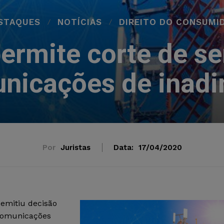
STAQUES
NOTÍCIAS
DIREITO DO CONSUMI
permite corte de se
nicações de inad
Por
Juristas
Data:
17/04/2020
 emitiu decisão
ecomunicações