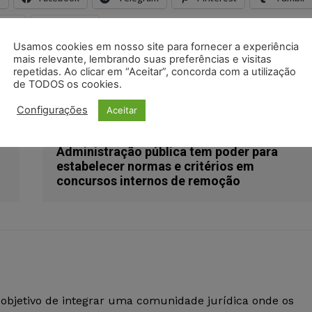
odon
LinkedIn
Usamos cookies em nosso site para fornecer a experiência
mais relevante, lembrando suas preferências e visitas
repetidas. Ao clicar em “Aceitar”, concorda com a utilização
ia
pandemia
trf3
de TODOS os cookies.
Configurações
Aceitar
Próximo artigo
Administração pública tem poder para
estabelecer normas e critérios em
concursos internos de remoção
 objetivo de integrar uma comunidade jurídica onde os