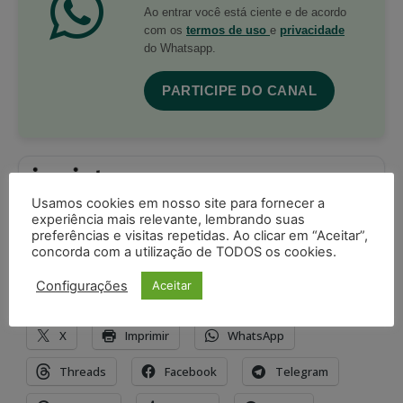
Ao entrar você está ciente e de acordo
com os
termos de uso
e
privacidade
do Whatsapp.
PARTICIPE DO CANAL
Usamos cookies em nosso site para fornecer a
Acompanhe o Juristas no Google News
experiência mais relevante, lembrando suas
receba as principais notícias jurídicas do Brasil
preferências e visitas repetidas. Ao clicar em “Aceitar”,
concorda com a utilização de TODOS os cookies.
Seguir no Google
Configurações
Aceitar
Compartilhe isso:
X
Imprimir
WhatsApp
Threads
Facebook
Telegram