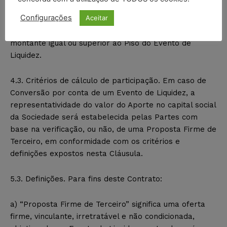
subscrição ou instrumentos análogos, que resulte ou
Configurações
Aceitar
que possa resultar em investimento no capital social
da Sociedade, em uma ou mais transações, em
montante igual ou superior ao Piso do Evento de
Liquidez.
4.3. Critérios de cálculo de participação. Em caso de
Conversão por conta de um Evento de Liquidez, a
representatividade do valor do Aporte no capital social
da Sociedade será estabelecida pelas Partes com
base na verificação, ou não, de uma Proposta Firme de
Terceiro, em conformidade com os critérios e
definições expostos nesta Cláusula.
5.3. Definições. Para fins deste Contrato:
a) “Proposta Firme de Terceiro” significa uma oferta
firme, vinculante, irretratável e não condicionada,