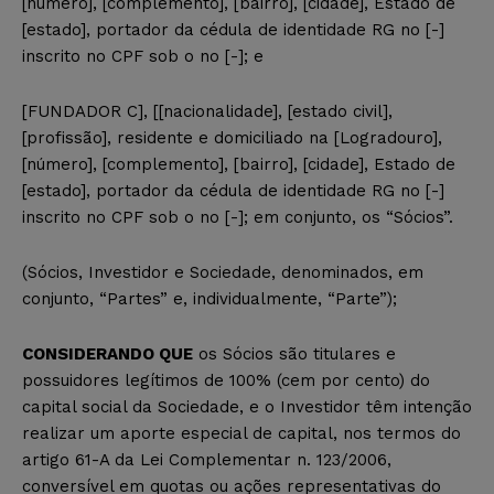
[número], [complemento], [bairro], [cidade], Estado de
[estado], portador da cédula de identidade RG no [-]
inscrito no CPF sob o no [-]; e
[FUNDADOR C], [[nacionalidade], [estado civil],
[profissão], residente e domiciliado na [Logradouro],
[número], [complemento], [bairro], [cidade], Estado de
[estado], portador da cédula de identidade RG no [-]
inscrito no CPF sob o no [-]; em conjunto, os “Sócios”.
(Sócios, Investidor e Sociedade, denominados, em
conjunto, “Partes” e, individualmente, “Parte”);
CONSIDERANDO QUE
os Sócios são titulares e
possuidores legítimos de 100% (cem por cento) do
capital social da Sociedade, e o Investidor têm intenção
realizar um aporte especial de capital, nos termos do
artigo 61-A da Lei Complementar n. 123/2006,
conversível em quotas ou ações representativas do