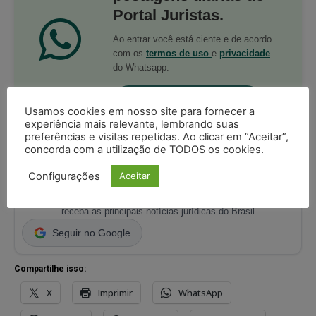
Portal Juristas.
Ao entrar você está ciente e de acordo
com os
termos de uso
e
privacidade
do Whatsapp.
PARTICIPE DO CANAL
Usamos cookies em nosso site para fornecer a
experiência mais relevante, lembrando suas
preferências e visitas repetidas. Ao clicar em “Aceitar”,
concorda com a utilização de TODOS os cookies.
Configurações
Aceitar
Acompanhe o Juristas no Google News
receba as principais notícias jurídicas do Brasil
Seguir no Google
Compartilhe isso:
X
Imprimir
WhatsApp