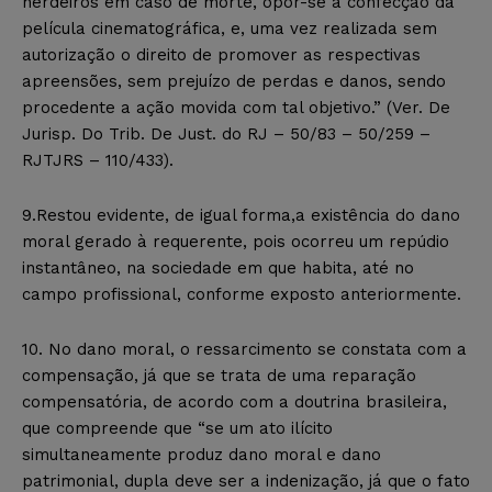
herdeiros em caso de morte, opor-se à confecção da
película cinematográfica, e, uma vez realizada sem
autorização o direito de promover as respectivas
apreensões, sem prejuízo de perdas e danos, sendo
procedente a ação movida com tal objetivo.” (Ver. De
Jurisp. Do Trib. De Just. do RJ – 50/83 – 50/259 –
RJTJRS – 110/433).
9.Restou evidente, de igual forma,a existência do dano
moral gerado à requerente, pois ocorreu um repúdio
instantâneo, na sociedade em que habita, até no
campo profissional, conforme exposto anteriormente.
10. No dano moral, o ressarcimento se constata com a
compensação, já que se trata de uma reparação
compensatória, de acordo com a doutrina brasileira,
que compreende que “se um ato ilícito
simultaneamente produz dano moral e dano
patrimonial, dupla deve ser a indenização, já que o fato