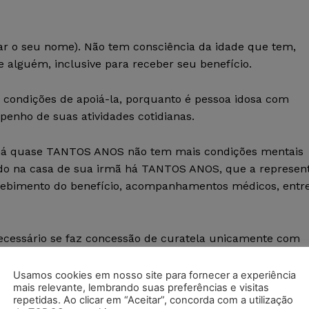
nar o seu nome). Não tem consciência da idade que tem,
 alguém, inclusive para receber seu benefício.
condições de apoiá-la, porquanto é pessoa idosa com
enho de suas atividades cotidianas.
, há quase TANTOS ANOS não tem mais condições mentais
indo na casa de sua irmã há TANTOS ANOS, que a represen
ecebimento do benefício, acompanhamentos médicos, entr
ecessário se faz concessão de curatela unicamente com
administração do benefício recebido e demais atos
Usamos cookies em nosso site para fornecer a experiência
mais relevante, lembrando suas preferências e visitas
repetidas. Ao clicar em “Aceitar”, concorda com a utilização