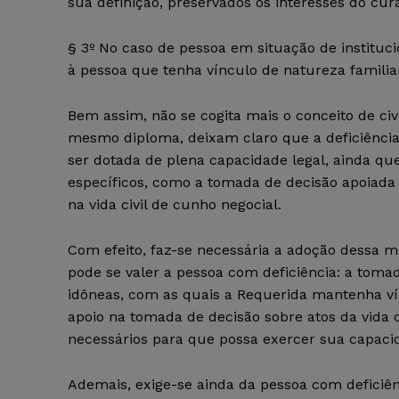
sua definição, preservados os interesses do cur
§ 3º No caso de pessoa em situação de instituci
à pessoa que tenha vínculo de natureza familiar
Bem assim, não se cogita mais o conceito de civ
mesmo diploma, deixam claro que a deficiência 
ser dotada de plena capacidade legal, ainda que
específicos, como a tomada de decisão apoiada e
na vida civil de cunho negocial.
Com efeito, faz-se necessária a adoção dessa me
pode se valer a pessoa com deficiência: a toma
idôneas, com as quais a Requerida mantenha ví
apoio na tomada de decisão sobre atos da vida 
necessários para que possa exercer sua capaci
Ademais, exige-se ainda da pessoa com deficiên