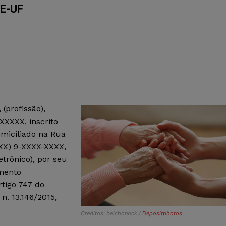
E-UF
, (profissão),
XXXXX, inscrito
omiciliado na Rua
(XX) 9-XXXX-XXXX,
etrônico), por seu
mento
tigo 747 do
 n. 13.146/2015,
Créditos: belchonock /
Depositphotos