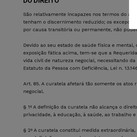
DO DIREITO
São relativamente incapazes nos termos do artigo
tenham o discernimento reduzido; os excepcion
por causa transitória ou permanente, não puder
Devido ao seu estado de saúde física e mental,
exposição fática acima, tem-se que a Requerida
vida civil de natureza negocial, necessitando d
Estatuto da Pessoa com Deficiência, Lei n. 13.14
Art. 85. A curatela afetará tão somente os atos 
negocial.
§ 1º A definição da curatela não alcança o direi
privacidade, à educação, à saúde, ao trabalho e 
§ 2º A curatela constitui medida extraordinária