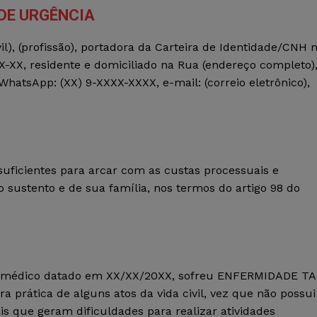
DE URGÊNCIA
ivil), (profissão), portadora da Carteira de Identidade/CNH n
X-XX, residente e domiciliado na Rua (endereço completo)
WhatsApp: (XX) 9-XXXX-XXXX, e-mail: (correio eletrônico),
suficientes para arcar com as custas processuais e
o sustento e de sua família, nos termos do artigo 98 do
o médico datado em XX/XX/20XX, sofreu ENFERMIDADE T
prática de alguns atos da vida civil, vez que não possui
 que geram dificuldades para realizar atividades