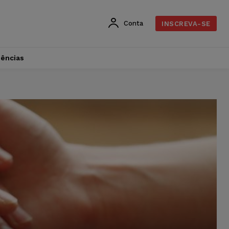
Conta
INSCREVA-SE
dências