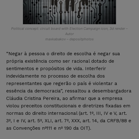
Political concept: circuit board with Election Campaign icon, 3d render –
Autor
maxkabakov – depositphotos
“Negar à pessoa o direito de escolha é negar sua
própria existência como ser racional dotado de
sentimentos e propósitos de vida. Interferir
indevidamente no processo de escolha dos
representantes que regerão o país é violentar a
essência da democracia”, ressaltou a desembargadora
Cláudia Cristina Pereira, ao afirmar que a empresa
violou preceitos constitucionais e diretrizes fixadas em
normas do direito internacional (art. 1º, III, IV e V, art.
3º, I e IV, art. 5º, XLI, art. 7º, XXX, art. 14, da CRFB/88 e
as Convenções nº111 e nº 190 da OIT).