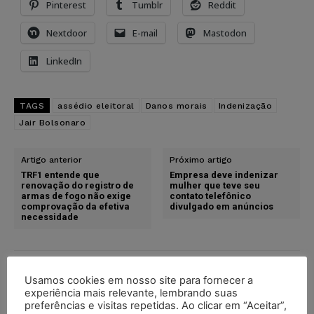
Pinterest
Tumblr
Reddit
Nextdoor
E-mail
Mastodon
LinkedIn
TAGS
assédio eleitoral
Danos morais
Indenização
Jair Bolsonaro
Artigo anterior
Próximo artigo
TRF1 entende que
Empresa deve indenizar
renovação do registro de
mulher que teve seu
armas de fogo não exige
contato telefônico
comprovação da efetiva
divulgado em anúncios
necessidade
Usamos cookies em nosso site para fornecer a
experiência mais relevante, lembrando suas
preferências e visitas repetidas. Ao clicar em “Aceitar”,