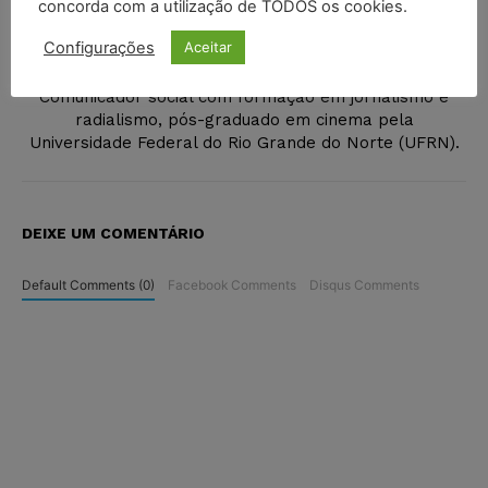
concorda com a utilização de TODOS os cookies.
Configurações
Aceitar
Ricardo Krusty
Comunicador social com formação em jornalismo e
radialismo, pós-graduado em cinema pela
Universidade Federal do Rio Grande do Norte (UFRN).
DEIXE UM COMENTÁRIO
Default Comments (0)
Facebook Comments
Disqus Comments