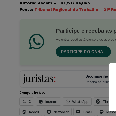
Autoria: Ascom – TRT/21ª Região
Fonte:
Tribunal Regional do Trabalho – 21ª R
Participe e receba as 
Ao entrar você está ciente e de acord
PARTICIPE DO CANAL
Acompanhe o Ju
receba as principais
Compartilhe isso:
X
Imprimir
WhatsApp
Thread
Reddit
Nextdoor
E-mail
Mast