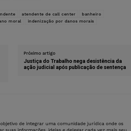
endente
atendente de call center
banheiro
ano moral
indenização por danos morais
Próximo artigo
Justiça do Trabalho nega desistência da
ação judicial após publicação de sentença
 objetivo de integrar uma comunidade jurídica onde os
r suas informações, ideias e delegar cada vez mais seu