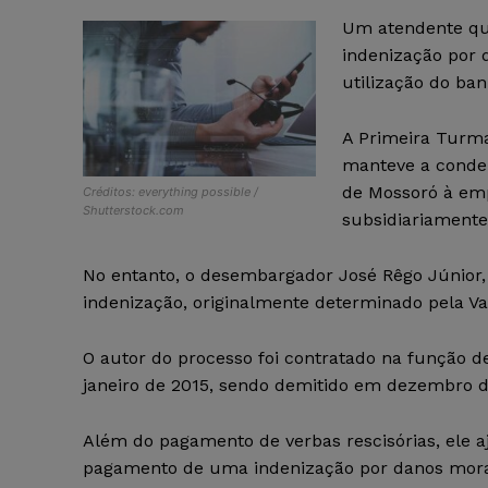
Um atendente que
indenização por 
utilização do ba
A Primeira Turma
manteve a conden
de Mossoró à emp
Créditos: everything possible /
Shutterstock.com
subsidiariamente,
No entanto, o desembargador José Rêgo Júnior, 
indenização, originalmente determinado pela Va
O autor do processo foi contratado na função d
janeiro de 2015, sendo demitido em dezembro
Além do pagamento de verbas rescisórias, ele 
pagamento de uma indenização por danos morais