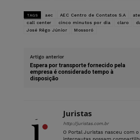
aec
AEC Centro de Contatos S.A
at
TAGS
call center
cinco minutos por dia
claro
d
José Rêgo Júnior
Mossoró
Artigo anterior
Espera por transporte fornecido pela
empresa é considerado tempo à
disposição
Juristas
http://juristas.com.br
O Portal Juristas nasceu com o
internautas possam compartilha