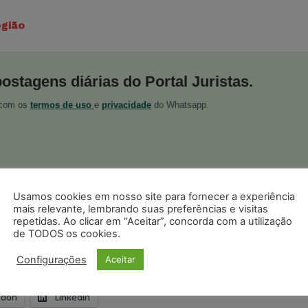
egião
postagens diárias do Portal Juristas.
o com os
termos de uso
e
privacidade
do Whatsapp.
Usamos cookies em nosso site para fornecer a experiência
ristas no Google News
mais relevante, lembrando suas preferências e visitas
Seguir no Google
 notícias jurídicas do Brasil
repetidas. Ao clicar em “Aceitar”, concorda com a utilização
de TODOS os cookies.
Configurações
Aceitar
s
Facebook
Telegram
Pinterest
Tumblr
odon
LinkedIn