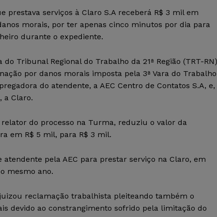
 prestava serviços à Claro S.A receberá R$ 3 mil em
danos morais, por ter apenas cinco minutos por dia para
nheiro durante o expediente.
 do Tribunal Regional do Trabalho da 21ª Região (TRT-RN
ação por danos morais imposta pela 3ª Vara do Trabalho
regadora do atendente, a AEC Centro de Contatos S.A, e,
 a Claro.
relator do processo na Turma, reduziu o valor da
ra em R$ 5 mil, para R$ 3 mil.
e atendente pela AEC para prestar serviço na Claro, em
 do mesmo ano.
ajuizou reclamação trabalhista pleiteando também o
 devido ao constrangimento sofrido pela limitação do