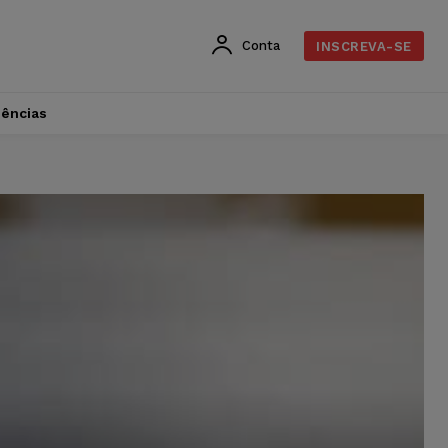
Conta
INSCREVA-SE
dências