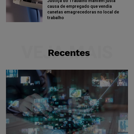
Justiça do Trabalho mantém justa
causa de empregado que vendia
canetas emagrecedoras no local de
trabalho
VEJA MAIS
Recentes