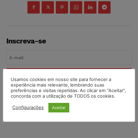
Inscreva-se
INSCREVER
Usamos cookies em nosso site para fornecer a
experiência mais relevante, lembrando suas
preferências e visitas repetidas. Ao clicar em “Aceitar”,
Li e aceito a
Política de Privacidade
.
concorda com a utilização de TODOS os cookies.
Configurações
Aceitar