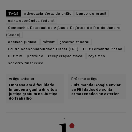
TAGS
advocacia geral da união
banco do brasil
caixa econômica federal
Companhia Estadual de Águas e Esgotos do Rio de Janeiro
(Cedae)
decisão judicial
déficit
governo federal
Lei de Responsabilidade Fiscal (LRF)
Luiz Fernando Pezão
luiz fux
petróleo
recuperação fiscal
royalties
socorro financeiro
Artigo anterior
Próximo artigo
Empresa em dificuldade
Juiz manda Google enviar
financeira ganha direito à
ao FBI dados de conta
justiça gratuita na Justiça
armazenados no exterior
do Trabalho