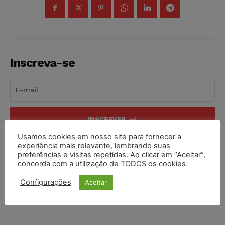
Inscreva-se
INSCREVER
Usamos cookies em nosso site para fornecer a
Li e aceito a
Política de Privacidade
.
experiência mais relevante, lembrando suas
preferências e visitas repetidas. Ao clicar em “Aceitar”,
concorda com a utilização de TODOS os cookies.
Configurações
Aceitar