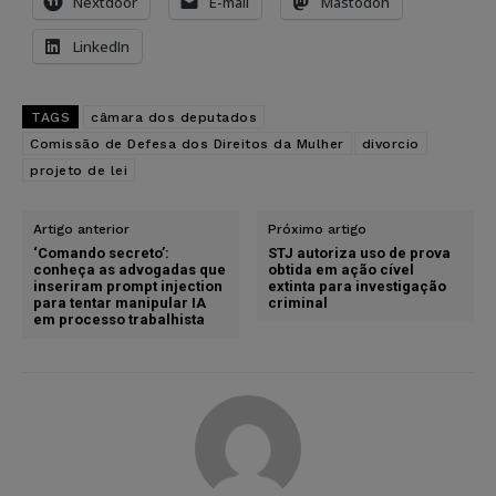
Nextdoor
E-mail
Mastodon
LinkedIn
TAGS
câmara dos deputados
Comissão de Defesa dos Direitos da Mulher
divorcio
projeto de lei
Artigo anterior
Próximo artigo
‘Comando secreto’:
STJ autoriza uso de prova
conheça as advogadas que
obtida em ação cível
inseriram prompt injection
extinta para investigação
para tentar manipular IA
criminal
em processo trabalhista