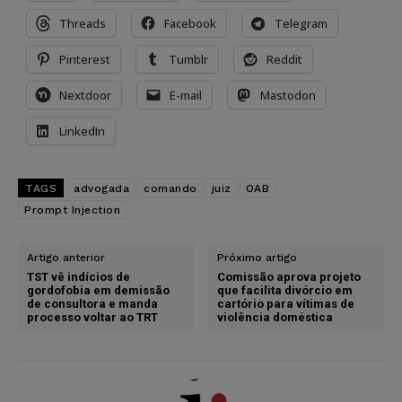
Threads
Facebook
Telegram
Pinterest
Tumblr
Reddit
Nextdoor
E-mail
Mastodon
LinkedIn
TAGS
advogada
comando
juiz
OAB
Prompt Injection
Artigo anterior
Próximo artigo
TST vê indícios de
Comissão aprova projeto
gordofobia em demissão
que facilita divórcio em
de consultora e manda
cartório para vítimas de
processo voltar ao TRT
violência doméstica