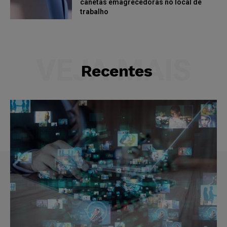
canetas emagrecedoras no local de
trabalho
VEJA MAIS
Recentes