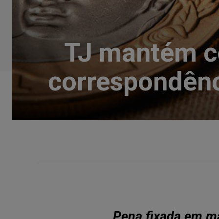
TJ mantém c
correspondênci
Pena fixada em ma