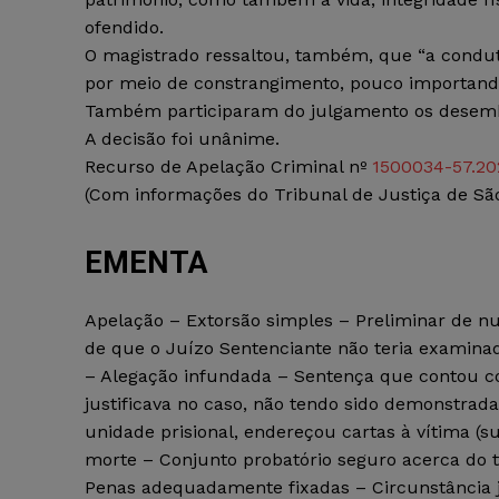
ofendido.
O magistrado ressaltou, também, que “a condu
por meio de constrangimento, pouco importando
Também participaram do julgamento os desemb
A decisão foi unânime.
Recurso de Apelação Criminal nº
1500034-57.20
(Com informações do Tribunal de Justiça de Sã
EMENTA
Apelação – Extorsão simples – Preliminar de n
de que o Juízo Sentenciante não teria examina
– Alegação infundada – Sentença que contou c
justificava no caso, não tendo sido demonstrad
unidade prisional, endereçou cartas à vítima (su
morte – Conjunto probatório seguro acerca do 
Penas adequadamente fixadas – Circunstância ju