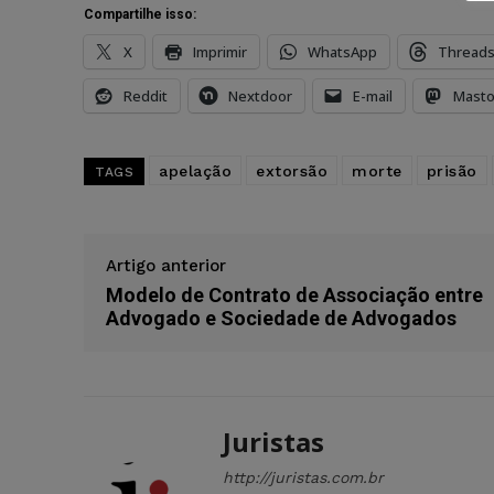
Compartilhe isso:
X
Imprimir
WhatsApp
Thread
Reddit
Nextdoor
E-mail
Mast
apelação
extorsão
morte
prisão
TAGS
Artigo anterior
Modelo de Contrato de Associação entre
Advogado e Sociedade de Advogados
Juristas
http://juristas.com.br