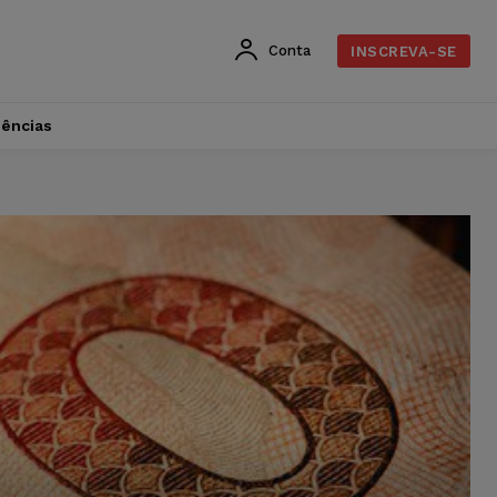
Conta
INSCREVA-SE
dências