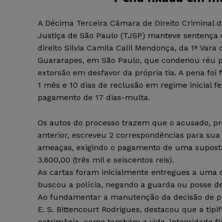
A Décima Terceira Câmara de Direito Criminal d
Justiça de São Paulo (TJSP) manteve sentença 
direito Silvia Camila Calil Mendonça, da 1ª Var
Guararapes, em São Paulo, que condenou réu p
extorsão em desfavor da própria tia. A pena foi 
1 mês e 10 dias de reclusão em regime inicial f
pagamento de 17 dias-multa.
Os autos do processo trazem que o acusado, pr
anterior, escreveu 2 correspondências para sua
ameaças, exigindo o pagamento de uma suposta
3.600,00 (três mil e seiscentos reis).
As cartas foram inicialmente entregues a uma ou
buscou a polícia, negando a guarda ou posse d
Ao fundamentar a manutenção da decisão de pri
E. S. Bittencourt Rodrigues, destacou que a tip
patrimônio, como também a vida, integridade fís