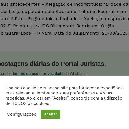
maus antecedentes – Alegação de inconstitucionalidade da
uestão já superada pelo Supremo Tribunal Federal, que
a recidiva – Regime inicial fechado – Apelação desprovida
218; Relator (a): J.E.S.Bittencourt Rodrigues; Órgão
 de Guararapes – 1ª Vara; Data do Julgamento: 20/03/2023;
postagens diárias do Portal Juristas.
o com os
termos de uso
e
privacidade
do Whatsapp.
Usamos cookies em nosso site para fornecer a experiência
mais relevante, lembrando suas preferências e visitas
repetidas. Ao clicar em “Aceitar”, concorda com a utilização
de TODOS os cookies.
Configurações
Aceitar
ristas no Google News
Seguir no Google
 notícias jurídicas do Brasil