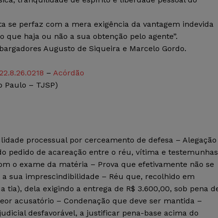
ta se perfaz com a mera exigência da vantagem indevida
 que haja ou não a sua obtenção pelo agente”.
argadores Augusto de Siqueira e Marcelo Gordo.
22.8.26.0218
–
Acórdão
o Paulo – TJSP)
ulidade processual por cerceamento de defesa – Alegação
do pedido de acareação entre o réu, vítima e testemunhas
om o exame da matéria – Prova que efetivamente não se
a a sua imprescindibilidade – Réu que, recolhido em
a tia), dela exigindo a entrega de R$ 3.600,00, sob pena d
teor acusatório – Condenação que deve ser mantida –
dicial desfavorável, a justificar pena-base acima do