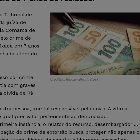
o Tribunal de
da juíza de
a da Comarca de
elo crime de
fixada em 7 anos,
echado, além do
eso por crime
Créditos: Rmcarvalho / iStock
 tia com graves
 dívida de R$
tra pessoa, que foi responsável pelo envio. A vítima
e qualquer valor pertencente ao denunciado.
meira instância, o relator do recurso, desembargador J.
ificação do crime de extorsão busca proteger não apenas o
ica, tranquilidade de espírito e liberdade pessoal do