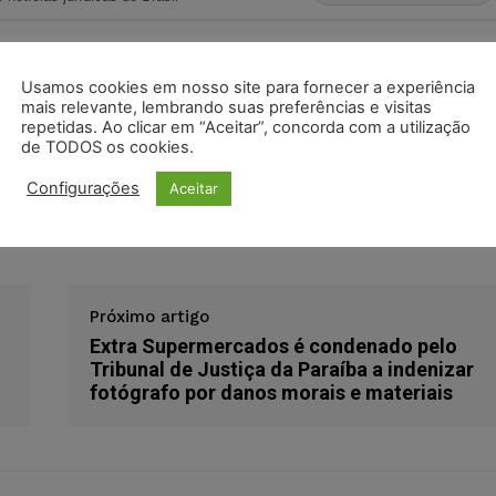
s
Facebook
Telegram
Pinterest
Tumblr
Usamos cookies em nosso site para fornecer a experiência
mais relevante, lembrando suas preferências e visitas
odon
LinkedIn
repetidas. Ao clicar em “Aceitar”, concorda com a utilização
de TODOS os cookies.
Configurações
Aceitar
 civil
direitos autorais
fotógrafo profissional
gabeira
Próximo artigo
Extra Supermercados é condenado pelo
Tribunal de Justiça da Paraíba a indenizar
fotógrafo por danos morais e materiais