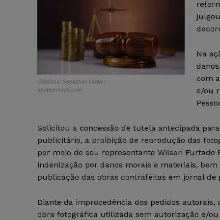
refor
julgo
decor
Na aç
danos
com a
Créditos: Sebastian Duda /
e/ou 
shutterstock.com
Pesso
Solicitou a concessão de tutela antecipada par
publicitário, a proibição de reprodução das fotog
por meio de seu representante Wilson Furtado
indenização por danos morais e materiais, bem
publicação das obras contrafeitas em jornal de 
Diante da improcedência dos pedidos autorais, 
obra fotográfica utilizada sem autorização e/