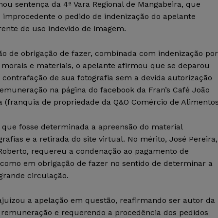
mou sentença da 4ª Vara Regional de Mangabeira, que
u improcedente o pedido de indenização do apelante
rente de uso indevido de imagem.
ão de obrigação de fazer, combinada com indenização por
 morais e materiais, o apelante afirmou que se deparou
 contrafação de sua fotografia sem a devida autorização
remuneração na página do facebook da Fran’s Café João
a (franquia de propriedade da Q&O Comércio de Alimentos
a que fosse determinada a apreensão do material
rafias e a retirada do site virtual. No mérito, José Pereira,
 Roberto, requereu a condenação ao pagamento de
 como em obrigação de fazer no sentido de determinar a
grande circulação.
ajuizou a apelação em questão, reafirmando ser autor da
ou remuneração e requerendo a procedência dos pedidos