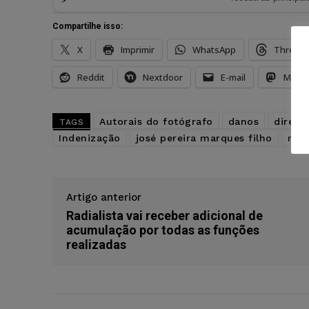
Compartilhe isso:
X
Imprimir
WhatsApp
Thread
Reddit
Nextdoor
E-mail
Mast
Autorais do fotógrafo
danos
direito
TAGS
Indenização
josé pereira marques filho
man
Artigo anterior
Radialista vai receber adicional de
acumulação por todas as funções
realizadas