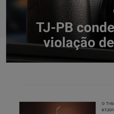
TJ-PB conde
violação de
O Trib
67.201