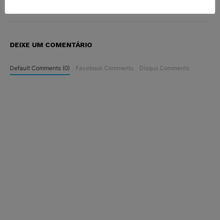
Juristas desde 2019.
DEIXE UM COMENTÁRIO
Default Comments (0)
Facebook Comments
Disqus Comments