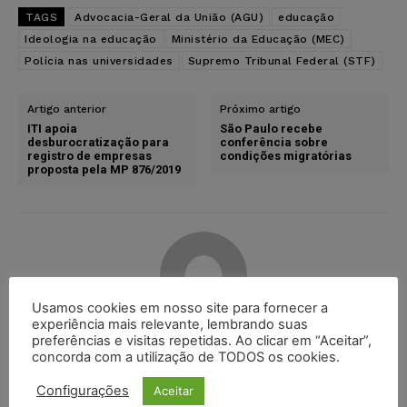
TAGS
Advocacia-Geral da União (AGU)
educação
Ideologia na educação
Ministério da Educação (MEC)
Polícia nas universidades
Supremo Tribunal Federal (STF)
Artigo anterior
Próximo artigo
ITI apoia
São Paulo recebe
desburocratização para
conferência sobre
registro de empresas
condições migratórias
proposta pela MP 876/2019
Usamos cookies em nosso site para fornecer a
experiência mais relevante, lembrando suas
preferências e visitas repetidas. Ao clicar em “Aceitar”,
Rakal Daddio
concorda com a utilização de TODOS os cookies.
Jornalista com quase 10 anos de carreira. Passagens
Configurações
Aceitar
por agências e meios de comunicação. É repórter do