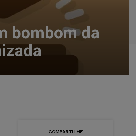
em bombom da
nizada
COMPARTILHE