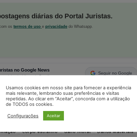
postagens diárias do Portal Juristas.
o com os
termos de uso
e
privacidade
do Whatsapp.
ristas no Google News
Seguir no Google
 notícias jurídicas do Brasil
Usamos cookies em nosso site para fornecer a experiência
mais relevante, lembrando suas preferências e visitas
repetidas. Ao clicar em “Aceitar”, concorda com a utilização
s
Facebook
Telegram
Pinterest
Tumblr
de TODOS os cookies.
odon
LinkedIn
Configurações
Aceitar
inação
corpo estranho
dano moral
Danos Materiais