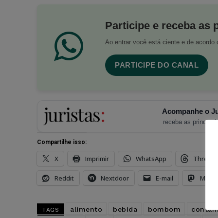
Participe e receba as 
Ao entrar você está ciente e de acord
PARTICIPE DO CANAL
Acompanhe o Ju
receba as principais
Compartilhe isso:
X
Imprimir
WhatsApp
Thread
Reddit
Nextdoor
E-mail
Mast
alimento
bebida
bombom
contam
TAGS