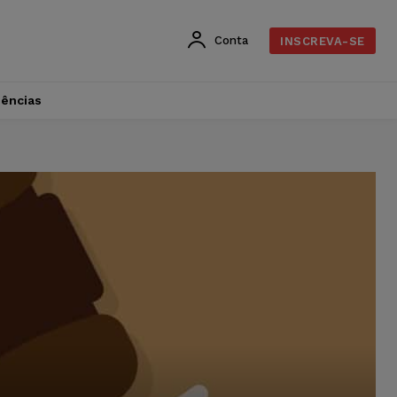
Conta
INSCREVA-SE
dências