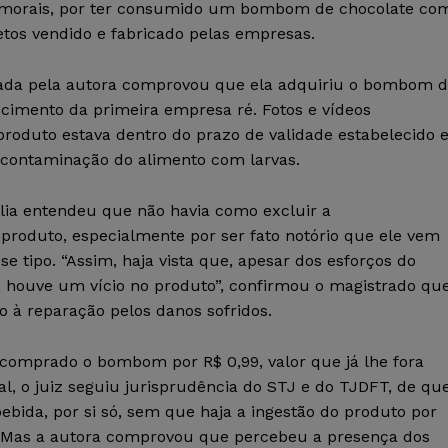
 morais, por ter consumido um bombom de chocolate co
setos vendido e fabricado pelas empresas.
xada pela autora comprovou que ela adquiriu o bombom 
ecimento da primeira empresa ré. Fotos e vídeos
oduto estava dentro do prazo de validade estabelecido 
a contaminação do alimento com larvas.
ília entendeu que não havia como excluir a
produto, especialmente por ser fato notório que ele vem
e tipo. “Assim, haja vista que, apesar dos esforços do
, houve um vício no produto”, confirmou o magistrado qu
to à reparação pelos danos sofridos.
 comprado o bombom por R$ 0,99, valor que já lhe fora
l, o juiz seguiu jurisprudência do STJ e do TJDFT, de qu
bida, por si só, sem que haja a ingestão do produto por
. Mas a autora comprovou que percebeu a presença dos