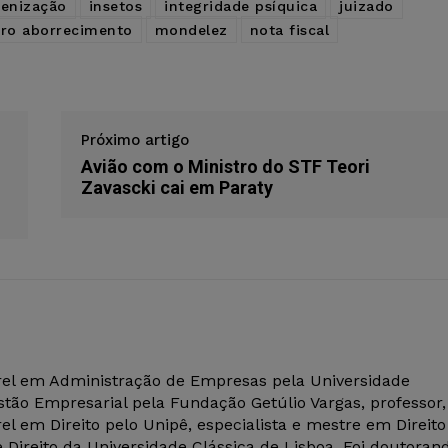
denização
insetos
integridade psíquica
juizado
ro aborrecimento
mondelez
nota fiscal
Próximo artigo
Avião com o Ministro do STF Teori
Zavascki cai em Paraty
el em Administração de Empresas pela Universidade
tão Empresarial pela Fundação Getúlio Vargas, professor,
el em Direito pelo Unipê, especialista e mestre em Direito
 Direito da Universidade Clássica de Lisboa. Foi doutoran