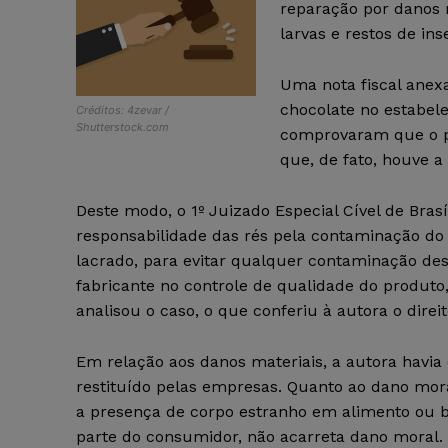
reparação por danos
larvas e restos de in
Uma nota fiscal ane
chocolate no estabel
Créditos: 4zevar /
Shutterstock.com
comprovaram que o pr
que, de fato, houve 
Deste modo, o 1º Juizado Especial Cível de Bras
responsabilidade das rés pela contaminação do 
lacrado, para evitar qualquer contaminação dess
fabricante no controle de qualidade do produto
analisou o caso, o que conferiu à autora o direi
Em relação aos danos materiais, a autora havia
restituído pelas empresas. Quanto ao dano mora
a presença de corpo estranho em alimento ou be
parte do consumidor, não acarreta dano moral