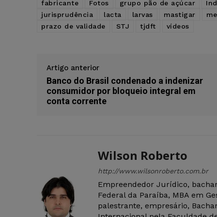
fabricante
Fotos
grupo pão de açúcar
In
jurisprudência
lacta
larvas
mastigar
me
prazo de validade
STJ
tjdft
vídeos
Artigo anterior
Banco do Brasil condenado a indenizar
consumidor por bloqueio integral em
conta corrente
Wilson Roberto
http://www.wilsonroberto.com.br
Empreendedor Jurídico, bachar
Federal da Paraíba, MBA em Ges
palestrante, empresário, Bachar
Internacional pela Faculdade de