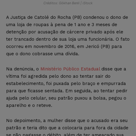
Créditos: Gökhan Benli | iStock
A Justiça de Catolé do Rocha (PB) condenou o dono de
uma loja de roupas à pena de 1 ano e 3 meses de
detenção por acusação de cárcere privado após ele
ter trancado dentro de sua loja uma funcionária. O fato
ocorreu em novembro de 2016, em Jericó (PB) para
que o dono cobrasse uma dívida.
Na denúncia, o
Ministério Público Estadual
disse que a
vítima foi agredida pelo dono ao tentar sair do
estabelecimento, foi puxada pelo braço e empurrada
para que ficasse sentada. Em seguida, ao tentar pedir
ajuda pelo celular, seu patrão puxou a bolsa, pegou o
aparelho e o reteve.
No depoimento, a mulher disse que o acusado era seu
patrão e teria dito que a colocaria para fora da cidade
se não pagasse o débito, além de ter ameaçado sua