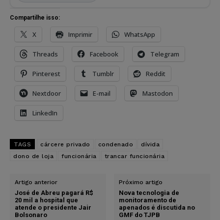
Compartilhe isso:
X
Imprimir
WhatsApp
Threads
Facebook
Telegram
Pinterest
Tumblr
Reddit
Nextdoor
E-mail
Mastodon
LinkedIn
TAGS
cárcere privado
condenado
dívida
dono de loja
funcionária
trancar funcionária
Artigo anterior
Próximo artigo
José de Abreu pagará R$
Nova tecnologia de
20 mil a hospital que
monitoramento de
atende o presidente Jair
apenados é discutida no
Bolsonaro
GMF do TJPB