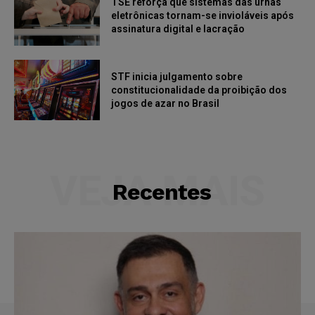
TSE reforça que sistemas das urnas
eletrônicas tornam-se invioláveis após
assinatura digital e lacração
STF inicia julgamento sobre
constitucionalidade da proibição dos
jogos de azar no Brasil
VEJA MAIS
Recentes