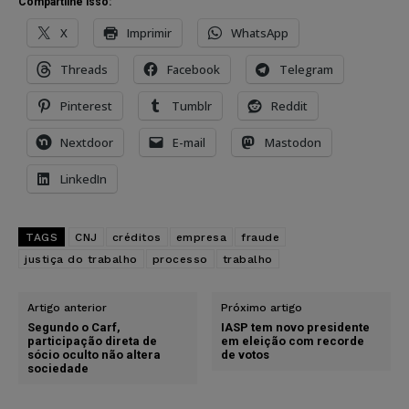
Compartilhe isso:
X
Imprimir
WhatsApp
Threads
Facebook
Telegram
Pinterest
Tumblr
Reddit
Nextdoor
E-mail
Mastodon
LinkedIn
TAGS
CNJ
créditos
empresa
fraude
justiça do trabalho
processo
trabalho
Artigo anterior
Próximo artigo
Segundo o Carf,
IASP tem novo presidente
participação direta de
em eleição com recorde
sócio oculto não altera
de votos
sociedade