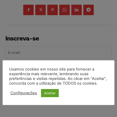
Inscreva-se
INSCREVER
Usamos cookies em nosso site para fornecer a
experiência mais relevante, lembrando suas
preferências e visitas repetidas. Ao clicar em “Aceitar”,
Li e aceito a
Política de Privacidade
.
concorda com a utilização de TODOS os cookies.
Configurações
Aceitar