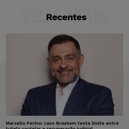
VEJA MAIS
Recentes
Marcello Perino: caso Braskem testa limite entre
tutela cautelar e recuperação judicial