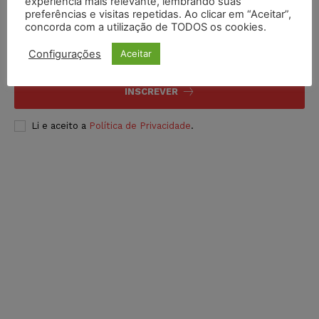
experiência mais relevante, lembrando suas
Inscreva-se
preferências e visitas repetidas. Ao clicar em “Aceitar”,
concorda com a utilização de TODOS os cookies.
Configurações
Aceitar
INSCREVER
Li e aceito a
Política de Privacidade
.