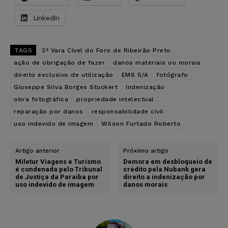
LinkedIn
TAGS
2ª Vara Cível do Foro de Ribeirão Preto
ação de obrigação de fazer
danos materiais ou morais
direito exclusivo de utilização
EMS S/A
fotógrafo
Giuseppe Silva Borges Stuckert
Indenização
obra fotográfica
propriedade intelectual
reparação por danos
responsabilidade civil
uso indevido de imagem
Wilson Furtado Roberto
Artigo anterior
Próximo artigo
Miletur Viagens e Turismo
Demora em desbloqueio de
é condenada pelo Tribunal
crédito pela Nubank gera
de Justiça da Paraíba por
direito a indenização por
uso indevido de imagem
danos morais