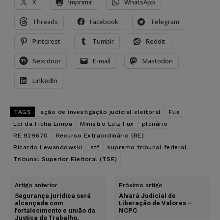
X
Imprimir
WhatsApp
Threads
Facebook
Telegram
Pinterest
Tumblr
Reddit
Nextdoor
E-mail
Mastodon
LinkedIn
TAGS
ação de investigação judicial eleitoral
Fux
Lei da Ficha Limpa
Ministro Luiz Fux
plenário
RE 929670
Recurso Extraordinário (RE)
Ricardo Lewandowski
stf
supremo tribunal federal
Tribunal Superior Eleitoral (TSE)
Artigo anterior
Próximo artigo
Segurança jurídica será
Alvará Judicial de
alcançada com
Liberação de Valores –
fortalecimento e união da
NCPC
Justiça do Trabalho,