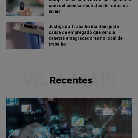
com deficiência e autistas de todos os
níveis
Justiça do Trabalho mantém justa
causa de empregado que vendia
canetas emagrecedoras no local de
trabalho
VEJA MAIS
Recentes