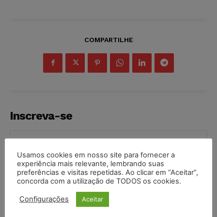
COMPARTILHE
Inscreva-se
Usamos cookies em nosso site para fornecer a
experiência mais relevante, lembrando suas
INSCREVER
preferências e visitas repetidas. Ao clicar em “Aceitar”,
concorda com a utilização de TODOS os cookies.
Li e aceito a
Política de Privacidade
.
Configurações
Aceitar