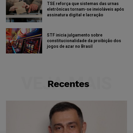
TSE reforça que sistemas das urnas
eletrônicas tornam-se invioláveis após
assinatura digital e lacração
STF inicia julgamento sobre
constitucionalidade da proibição dos
jogos de azar no Brasil
VEJA MAIS
Recentes