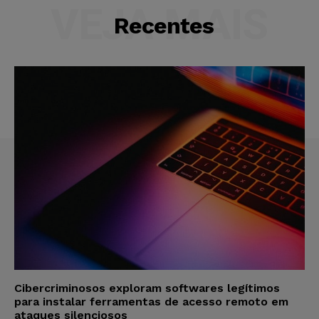
VEJA MAIS
Recentes
Cibercriminosos exploram softwares legítimos
para instalar ferramentas de acesso remoto em
ataques silenciosos