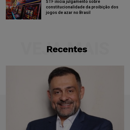
STF inicia julgamento sobre
constitucionalidade da proibição dos
jogos de azar no Brasil
VEJA MAIS
Recentes