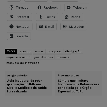
Threads
Facebook
Telegram
Pinterest
Tumblr
Reddit
Nextdoor
E-mail
Mastodon
LinkedIn
TAGS
acordo
armas
bloqueio
divulgação
impressoras 3d
juiz dos eua
manuais
manuais de instrução
Artigo anterior
Próximo artigo
Aula inaugural da pós-
Súmula que limitava
graduação do IMN em
honorários da Defensoria é
Direito Médico e da saúde
cancelada pelo Órgão
foi realizada
Especial do TJRJ