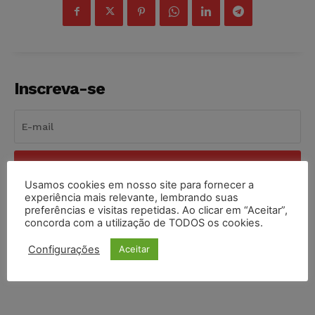
Inscreva-se
INSCREVER
Usamos cookies em nosso site para fornecer a
experiência mais relevante, lembrando suas
Li e aceito a
Política de Privacidade
.
preferências e visitas repetidas. Ao clicar em “Aceitar”,
concorda com a utilização de TODOS os cookies.
Configurações
Aceitar