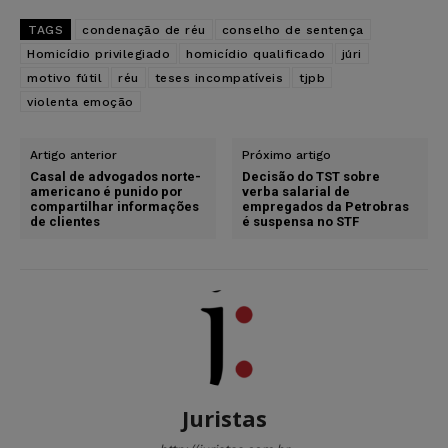
TAGS
condenação de réu
conselho de sentença
Homicídio privilegiado
homicídio qualificado
júri
motivo fútil
réu
teses incompatíveis
tjpb
violenta emoção
Artigo anterior
Próximo artigo
Casal de advogados norte-
Decisão do TST sobre
americano é punido por
verba salarial de
compartilhar informações
empregados da Petrobras
de clientes
é suspensa no STF
Juristas