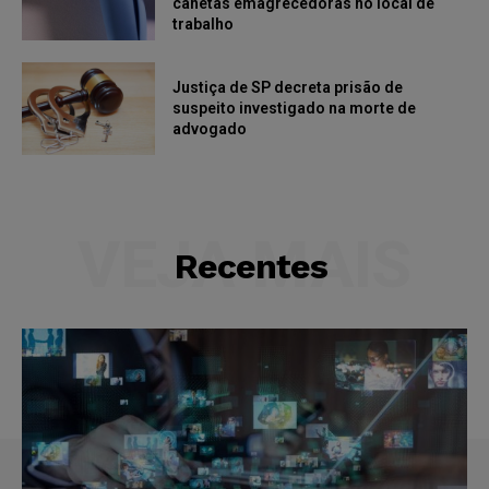
canetas emagrecedoras no local de
trabalho
Justiça de SP decreta prisão de
suspeito investigado na morte de
advogado
VEJA MAIS
Recentes