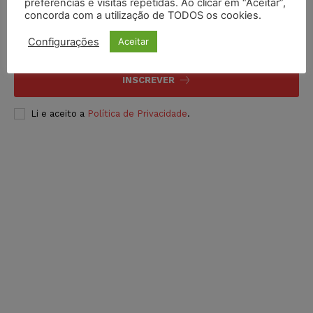
Inscreva-se
preferências e visitas repetidas. Ao clicar em “Aceitar”,
concorda com a utilização de TODOS os cookies.
Configurações
Aceitar
INSCREVER
Li e aceito a
Política de Privacidade
.