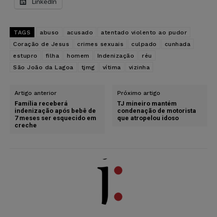
LinkedIn
TAGS
abuso
acusado
atentado violento ao pudor
Coração de Jesus
crimes sexuais
culpado
cunhada
estupro
filha
homem
Indenização
réu
São João da Lagoa
tjmg
vítima
vizinha
Artigo anterior
Próximo artigo
Família receberá
TJ mineiro mantém
indenização após bebê de
condenação de motorista
7 meses ser esquecido em
que atropelou idoso
creche