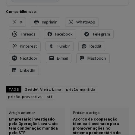
Compartilhe isso:
X
Imprimir
WhatsApp
Threads
Facebook
Telegram
Pinterest
Tumblr
Reddit
Nextdoor
E-mail
Mastodon
LinkedIn
TAGS
Geddel Vieira Lima
prisão mantida
prisão preventiva
stf
Artigo anterior
Próximo artigo
Empresário investigado
Acordo de cooperação
pela Operação Lava-Jato
técnica é assinado para
tem condenação mantida
promover ações no
pelo STF
sistema penitenciário do