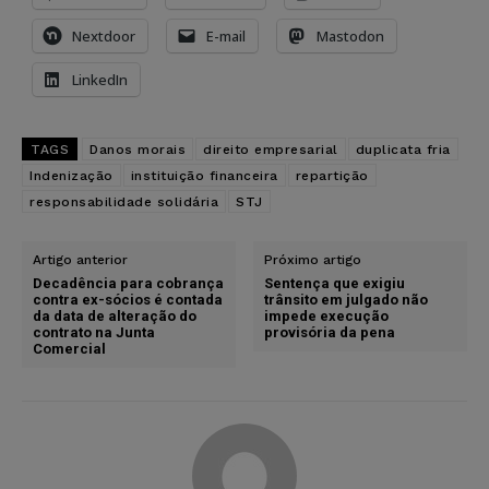
Nextdoor
E-mail
Mastodon
LinkedIn
TAGS
Danos morais
direito empresarial
duplicata fria
Indenização
instituição financeira
repartição
responsabilidade solidária
STJ
Artigo anterior
Próximo artigo
Decadência para cobrança
Sentença que exigiu
contra ex-sócios é contada
trânsito em julgado não
da data de alteração do
impede execução
contrato na Junta
provisória da pena
Comercial