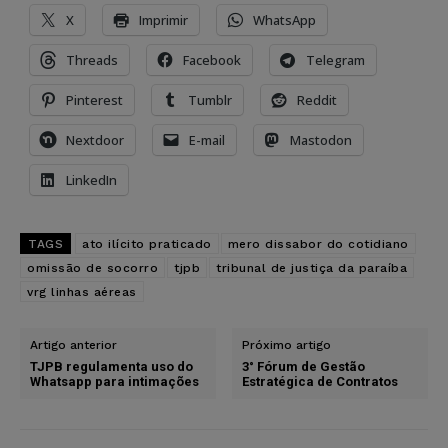
X
Imprimir
WhatsApp
Threads
Facebook
Telegram
Pinterest
Tumblr
Reddit
Nextdoor
E-mail
Mastodon
LinkedIn
TAGS
ato ilícito praticado
mero dissabor do cotidiano
omissão de socorro
tjpb
tribunal de justiça da paraíba
vrg linhas aéreas
Artigo anterior
Próximo artigo
TJPB regulamenta uso do
3° Fórum de Gestão
Whatsapp para intimações
Estratégica de Contratos