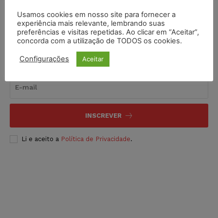
Usamos cookies em nosso site para fornecer a
experiência mais relevante, lembrando suas
preferências e visitas repetidas. Ao clicar em “Aceitar”,
concorda com a utilização de TODOS os cookies.
Inscreva-se
Configurações
Aceitar
INSCREVER
Li e aceito a
Política de Privacidade
.