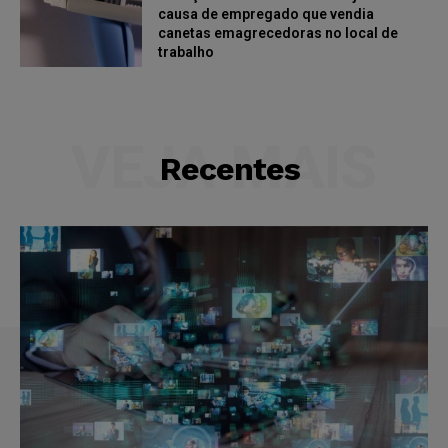
causa de empregado que vendia
canetas emagrecedoras no local de
trabalho
VEJA MAIS
Recentes