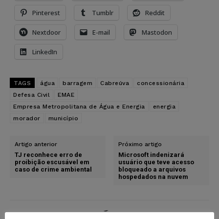
Pinterest
Tumblr
Reddit
Nextdoor
E-mail
Mastodon
LinkedIn
TAGS
água
barragem
Cabreúva
concessionária
Defesa Civil
EMAE
Empresa Metropolitana de Água e Energia
energia
morador
município
Artigo anterior
Próximo artigo
TJ reconhece erro de
Microsoft indenizará
proibição escusável em
usuário que teve acesso
caso de crime ambiental
bloqueado a arquivos
hospedados na nuvem