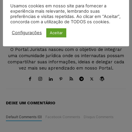
Usamos cookies em nosso site para fornecer a
experiência mais relevante, lembrando suas
preferências e visitas repetidas. Ao clicar em “Aceitar”,
concorda com a utilização de TODOS os cookies.
Juristas
Configurações
Aceitar
http://juristas.com.br
O Portal Juristas nasceu com o objetivo de integrar
uma comunidade jurídica onde os internautas possam
compartilhar suas informações, ideias e delegar cada
vez mais seu aprendizado em nosso Portal.
DEIXE UM COMENTÁRIO
Default Comments (0)
Facebook Comments
Disqus Comments