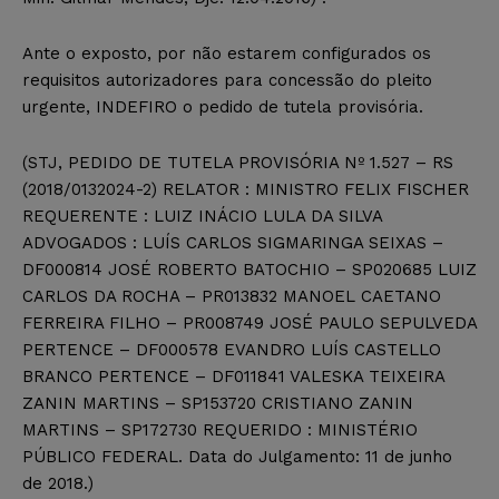
Ante o exposto, por não estarem configurados os
requisitos autorizadores para concessão do pleito
urgente, INDEFIRO o pedido de tutela provisória.
(STJ, PEDIDO DE TUTELA PROVISÓRIA Nº 1.527 – RS
(2018/0132024-2) RELATOR : MINISTRO FELIX FISCHER
REQUERENTE : LUIZ INÁCIO LULA DA SILVA
ADVOGADOS : LUÍS CARLOS SIGMARINGA SEIXAS –
DF000814 JOSÉ ROBERTO BATOCHIO – SP020685 LUIZ
CARLOS DA ROCHA – PR013832 MANOEL CAETANO
FERREIRA FILHO – PR008749 JOSÉ PAULO SEPULVEDA
PERTENCE – DF000578 EVANDRO LUÍS CASTELLO
BRANCO PERTENCE – DF011841 VALESKA TEIXEIRA
ZANIN MARTINS – SP153720 CRISTIANO ZANIN
MARTINS – SP172730 REQUERIDO : MINISTÉRIO
PÚBLICO FEDERAL. Data do Julgamento: 11 de junho
de 2018.)