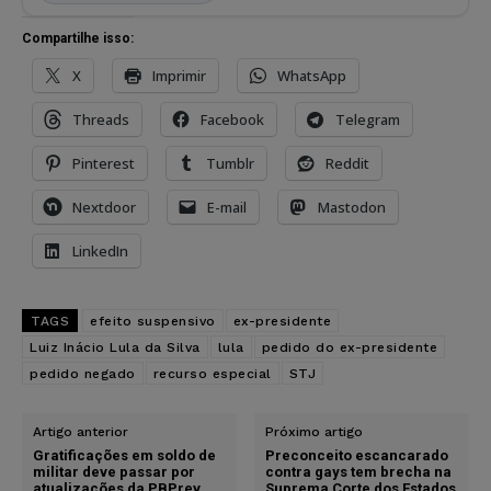
Compartilhe isso:
X
Imprimir
WhatsApp
Threads
Facebook
Telegram
Pinterest
Tumblr
Reddit
Nextdoor
E-mail
Mastodon
LinkedIn
TAGS
efeito suspensivo
ex-presidente
Luiz Inácio Lula da Silva
lula
pedido do ex-presidente
pedido negado
recurso especial
STJ
Artigo anterior
Próximo artigo
Gratificações em soldo de
Preconceito escancarado
militar deve passar por
contra gays tem brecha na
atualizações da PBPrev,
Suprema Corte dos Estados