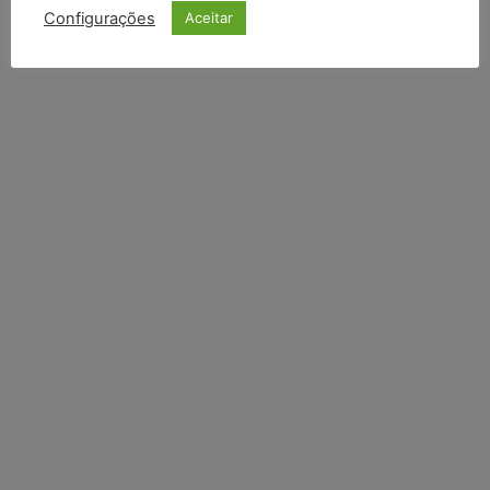
Configurações
Aceitar
Li e aceito a
Política de Privacidade
.