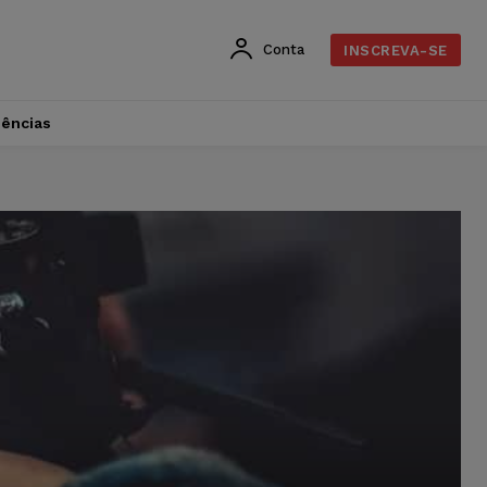
Conta
INSCREVA-SE
dências