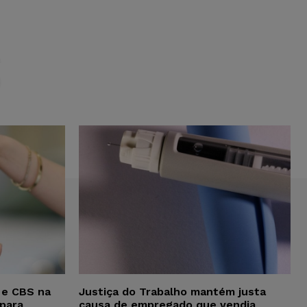
S
 e CBS na
Justiça do Trabalho mantém justa
para
causa de empregado que vendia