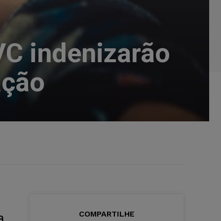
VC indenizarão
ação
COMPARTILHE
a