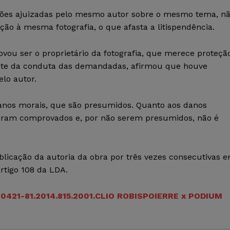
ações ajuizadas pelo mesmo autor sobre o mesmo tema, n
ão à mesma fotografia, o que afasta a litispendência.
ou ser o proprietário da fotografia, que merece proteçã
Diante da conduta das demandadas, afirmou que houve
lo autor.
 danos morais, que são presumidos. Quanto aos danos
foram comprovados e, por não serem presumidos, não é
cação da autoria da obra por três vezes consecutivas 
rtigo 108 da LDA.
421-81.2014.815.2001.CLIO ROBISPOIERRE x PODIUM