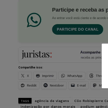
Participe e receba as 
Ao entrar você está ciente e de acord
PARTICIPE DO CANAL
Acompanhe o Ju
receba as principais
Compartilhe isso:
X
Imprimir
WhatsApp
Thread
Reddit
Nextdoor
E-mail
Mast
agência de viagens
Clio Robispierre 
TAGS
indenização por danos morais
podium agênci