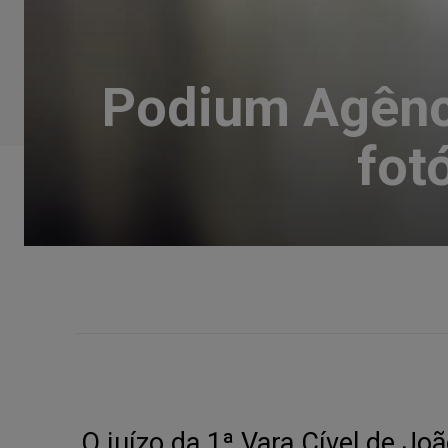
Podium Agênci
fot
O juízo da 1ª Vara Cível de J