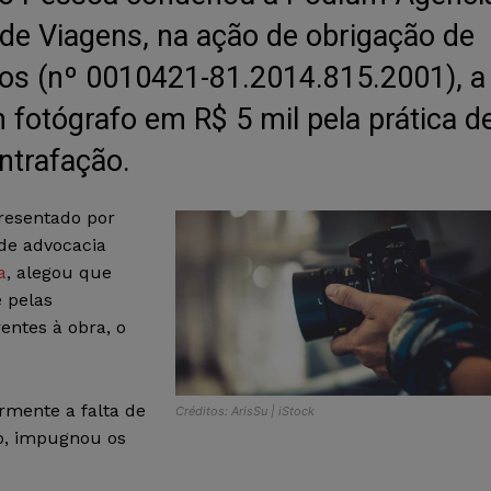
de Viagens, na ação de obrigação de
nos (nº 0010421-81.2014.815.2001), a
 fotógrafo em R$ 5 mil pela prática d
ntrafação.
presentado por
 de advocacia
a
, alegou que
e pelas
entes à obra, o
rmente a falta de
Créditos: ArisSu | iStock
to, impugnou os