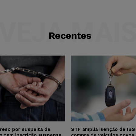
VEJA MAI
Recentes
reso por suspeita de
STF amplia isenção de IBS
ho tem inscrição suspensa
compra de veículos novos 