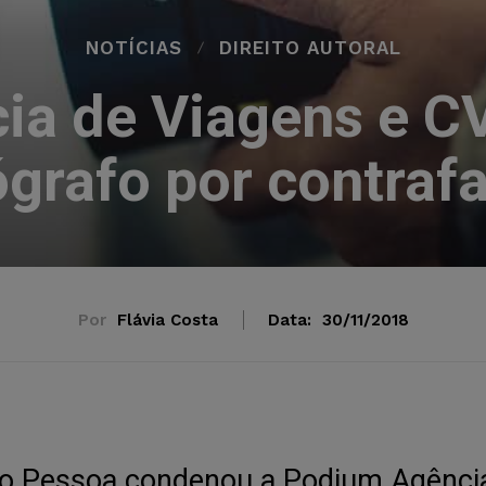
NOTÍCIAS
DIREITO AUTORAL
a de Viagens e C
ógrafo por contraf
Por
Flávia Costa
Data:
30/11/2018
oão Pessoa condenou a Podium Agênci