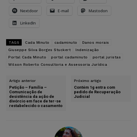
Nextdoor
E-mail
Mastodon
LinkedIn
TAGS
Cada Minuto
cadaminuto
Danos morais
Giuseppe Silva Borges Stuckert
Indenização
Portal Cada Minuto
portal cadaminuto
portal juristas
Wilson Roberto Consultoria e Assessoria Jurídica
Artigo anterior
Próximo artigo
Petição – Família –
Contém 1g entra com
Comunicação de
pedido de Recuperação
desistência da ação de
Judicial
divórcio em face de ter-se
restabelecido o casamento