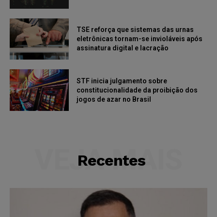
TSE reforça que sistemas das urnas
eletrônicas tornam-se invioláveis após
assinatura digital e lacração
STF inicia julgamento sobre
constitucionalidade da proibição dos
jogos de azar no Brasil
VEJA MAIS
Recentes