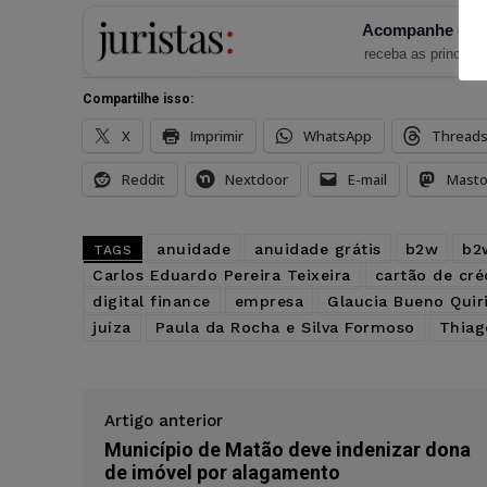
Acompanhe o Ju
receba as principais
Compartilhe isso:
X
Imprimir
WhatsApp
Thread
Reddit
Nextdoor
E-mail
Mast
anuidade
anuidade grátis
b2w
b2w
TAGS
Carlos Eduardo Pereira Teixeira
cartão de cré
digital finance
empresa
Glaucia Bueno Quir
juíza
Paula da Rocha e Silva Formoso
Thiag
Artigo anterior
Município de Matão deve indenizar dona
de imóvel por alagamento