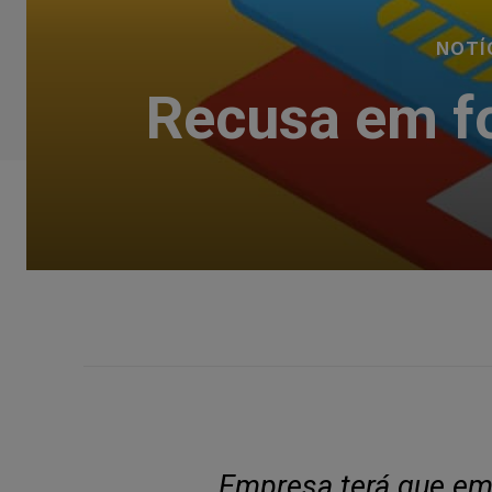
NOTÍ
Recusa em fo
Empresa terá que emit