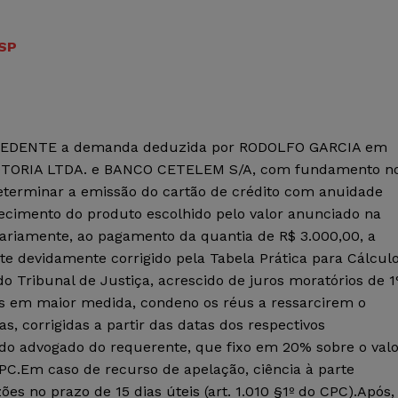
JSP
CEDENTE a demanda deduzida por RODOLFO GARCIA em
OTORIA LTDA. e BANCO CETELEM S/A, com fundamento n
a:determinar a emissão do cartão de crédito com anuidade
rnecimento do produto escolhido pelo valor anunciado na
idariamente, ao pagamento da quantia de R$ 3.000,00, a
ste devidamente corrigido pela Tabela Prática para Cálcul
do Tribunal de Justiça, acrescido de juros moratórios de 
s em maior medida, condeno os réus a ressarcirem o
, corrigidas a partir das datas dos respectivos
do advogado do requerente, que fixo em 20% sobre o valo
CPC.Em caso de recurso de apelação, ciência à parte
es no prazo de 15 dias úteis (art. 1.010 §1º do CPC).Após,