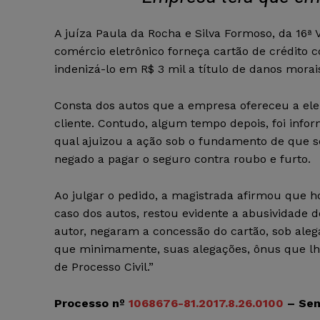
A juíza Paula da Rocha e Silva Formoso, da 16ª
comércio eletrônico forneça cartão de crédito 
indenizá-lo em R$ 3 mil a título de danos morai
Consta dos autos que a empresa ofereceu a ele 
cliente. Contudo, algum tempo depois, foi info
qual ajuizou a ação sob o fundamento de que se
negado a pagar o seguro contra roubo e furto.
Ao julgar o pedido, a magistrada afirmou que h
caso dos autos, restou evidente a abusividade d
autor, negaram a concessão do cartão, sob ale
que minimamente, suas alegações, ônus que lhes
de Processo Civil.”
Processo nº
1068676-81.2017.8.26.0100
– Sen