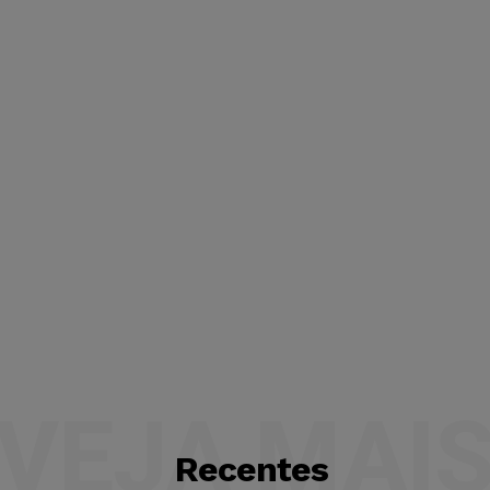
VEJA MAI
Recentes