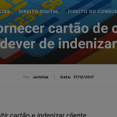
CIAS
DIREITO DIGITAL
DIREITO DO CONSU
rnecer cartão de c
dever de indeniza
Por
Juristas
Data:
17/12/2017
ir cartão e indenizar cliente.