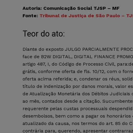
Autoria: Comunicação Social TJSP – MF
Fonte:
Tribunal de Justiça de São Paulo – T
Teor do ato:
Diante do exposto JULGO PARCIALMENTE PRO
face de B2W DIGITAL, DIGITAL FINANCE PROM
artigo 487, I, do Código de Processo Civil, par
grátis, conforme oferta de fls. 10/12, com o fo
oferta acima referida; e, condenar os réus, sol
título de indenização por danos morais, valor e
de Atualização Monetária dos Débitos Judiciais 
ao mês, contados desde a citação. Sucumbente
requerente pelas custas processuais despendidas
desembolsos, bem como a pagar os honorários 
atualizado da causa, nos termos do art. 85 do 
contrária para, querendo, apresentar contrarrazõ