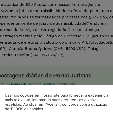
 de Justiça de São Paulo, com nossas homenagens e
05/2015, o juízo de admissibilidade é efetuado pelo juízo 
anscrito: “Após as formalidades previstas nos §§ 1º e 2º, o
ndependentemente de juízo de admissibilidade”.Tendo em
Normas de Serviço da Corregedoria Geral da Justiça
entação trazida pelo Código de Processo Civil (artigo 1.01
pensadas de efetuar o cálculo do preparo.P. I. Advogados(s
/SP), Glaucia Bueno Quirino (OAB 154931/SP), Thiago
Pereira Teixeira (OAB 327026/SP)
postagens diárias do Portal Juristas.
o com os
termos de uso
e
privacidade
do Whatsapp.
Usamos cookies em nosso site para fornecer a experiência
mais relevante, lembrando suas preferências e visitas
repetidas. Ao clicar em “Aceitar”, concorda com a utilização
de TODOS os cookies.