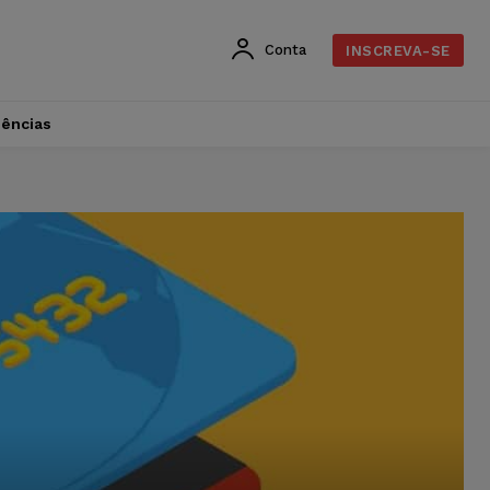
Conta
INSCREVA-SE
dências