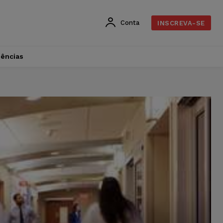
Conta
INSCREVA-SE
dências