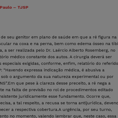
 Paulo – TJSP
 de seu genitor em plano de saúde em que a ré figura na
uscular na coxa e na perna, bem como edema ósseo na tíb
a, a ser realizada pelo Dr. Laércio Alberto Rosemberg, no
atório médico constante dos autos. A cirurgia deverá ser
especiais exigidas, conforme, enfim, relatório do referid
: “Havendo expressa indicação médica, é abusiva a
o sob o argumento da sua natureza experimental ou por
ANS”.Em que pese à clareza desse preceito, a ré nega a
e na falta de previsão no rol de procedimentos editado
onsistente juridicamente esse fundamento. Ocorre que,
isa, a tal respeito, a recusa se torna antijurídica, deven
ecer a respectiva cobertura.A urgência, por seu turno,
mento no momento, valendo lembrar que, neste caso, essa