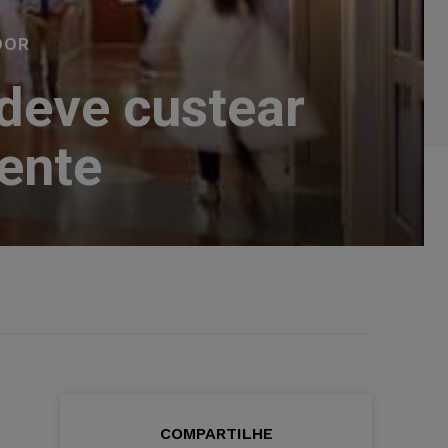
DOR
deve custear
ente
COMPARTILHE