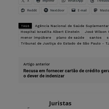
X
Imprimir
WhatsApp
Thread
Reddit
Nextdoor
E-mail
Mast
Agência Nacional de Saúde Suplementar
TAGS
Hospital Israelita Albert Einstein
José Wilson 
menor impúbere
plano de saúde
santos
s
Tribunal de Justiça do Estado de São Paulo - T
Artigo anterior
Recusa em fornecer cartão de crédito ger
o dever de indenizar
Juristas