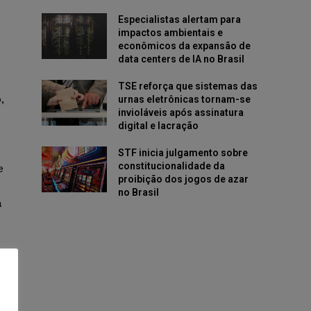
o
Especialistas alertam para
,
impactos ambientais e
econômicos da expansão de
data centers de IA no Brasil
TSE reforça que sistemas das
,
urnas eletrônicas tornam-se
invioláveis após assinatura
digital e lacração
STF inicia julgamento sobre
constitucionalidade da
e
proibição dos jogos de azar
no Brasil
a
ou
a