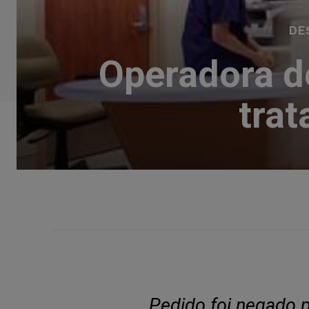
DE
Operadora d
tra
Pedido foi negado 