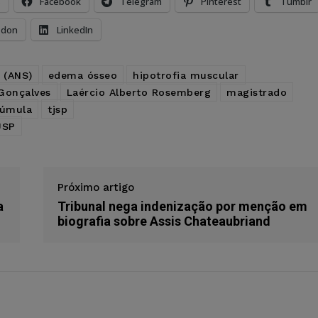
s
Facebook
Telegram
Pinterest
Tumblr
odon
LinkedIn
 (ANS)
edema ósseo
hipotrofia muscular
Gonçalves
Laércio Alberto Rosemberg
magistrado
úmula
tjsp
JSP
Próximo artigo
a
Tribunal nega indenização por menção em
biografia sobre Assis Chateaubriand