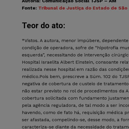
Autoria: Comunicação Social TJSP – AM
Fonte:
Tribunal de Justiça do Estado de São
Teor do ato:
*Vistos. A autora, menor impúbere, dependente
condição de operadora, sofre de “hipotrofia m
esquerda”, necessitando de intervenção cirúrgic
Hospital Israelita Albert Einstein, consoante rel
realizada nesse hospital em razão das condições 
médico.Pois bem, prescreve a Súm. 102 do TJSP
negativa de cobertura de custeio de tratament
não estar previsto no rol de procedimentos da 
cobertura solicitada com fundamento justament
pela agência reguladora, de tal modo a ser inc
havendo, como de fato há, requisição médica prec
ser afastada, compelindo-se, desse modo, a forn
caracteriza-se diante da necessidade do trata