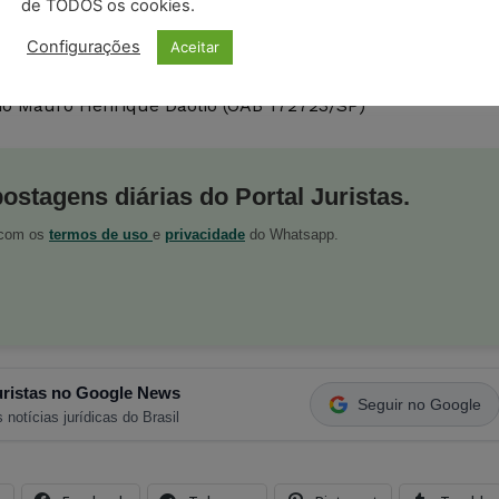
de TODOS os cookies.
iência somente não se realizará se AMBAS as partes
Configurações
Aceitar
 composição, conforme claramente consta do § 4º, I dess
o OFÍCIO.Int.Santos, 12 de dezembro de 2017.JOSÉ WILSON
io Mauro Henrique Daólio (OAB 172723/SP)
postagens diárias do Portal Juristas.
o com os
termos de uso
e
privacidade
do Whatsapp.
ristas no Google News
Seguir no Google
 notícias jurídicas do Brasil