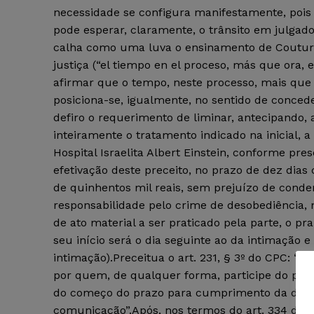
necessidade se configura manifestamente, pois
pode esperar, claramente, o trânsito em julgad
calha como uma luva o ensinamento de Couture,
justiça (“el tiempo en el proceso, más que ora, 
afirmar que o tempo, neste processo, mais que o
posiciona-se, igualmente, no sentido de concede
defiro o requerimento de liminar, antecipando, 
inteiramente o tratamento indicado na inicial, a
Hospital Israelita Albert Einstein, conforme pr
efetivação deste preceito, no prazo de dez dias c
de quinhentos mil reais, sem prejuízo de cond
responsabilidade pelo crime de desobediência, n
de ato material a ser praticado pela parte, o p
seu início será o dia seguinte ao da intimação
intimação).Preceitua o art. 231, § 3º do CPC: “Q
por quem, de qualquer forma, participe do proc
do começo do prazo para cumprimento da deter
comunicação”.Após, nos termos do art. 334 do 