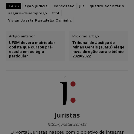
TAGS
ação judicial
concessão
jus
quadro societário
seguro-desemprego
trf4
Vivian Josete Pantaleão Caminha
Artigo anterior
Próximo artigo
UFSM deverá matricular
Tribunal de Justiça de
cotista que cursou pré-
Minas Gerais (TJMG) elege
escola em colégio
nova direção para o biênio
particular
2020/2022
Juristas
http://juristas.com.br
O Portal Juristas nasceu com o objetivo de integrar