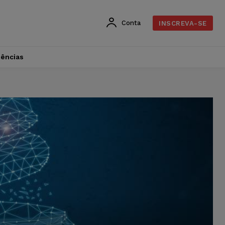
Conta
INSCREVA-SE
dências