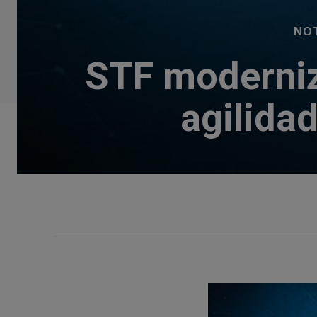
NOT
STF moderniza
agilidad