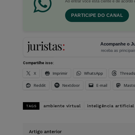
Ao entrar você está ciente e de acord
PARTICIPE DO CANAL
Acompanhe o Ju
receba as principais
Compartilhe isso:
X
Imprimir
WhatsApp
Thread
Reddit
Nextdoor
E-mail
Mast
ambiente virtual
inteligência artificial
TAGS
Artigo anterior