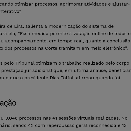
cando otimizar processos, aprimorar atividades e ajustar-
terativo”.
ira de Lira, salienta a modernização do sistema de
ra ela, “Essa medida permite a votação online de todos o
 seu acompanhamento, em tempo real, quanto à conclusão
nto dos processos na Corte tramitam em meio eletrônico”.
s pelo Tribunal otimizam o trabalho realizado pelo corpo
restação jurisdicional que, em última análise, beneficia
ou o que o presidente Dias Toffoli afirmou quando foi
zação
ou 3.046 processos nas 41 sessões virtuais realizadas. No
nário, sendo 42 com repercussão geral reconhecida e 13