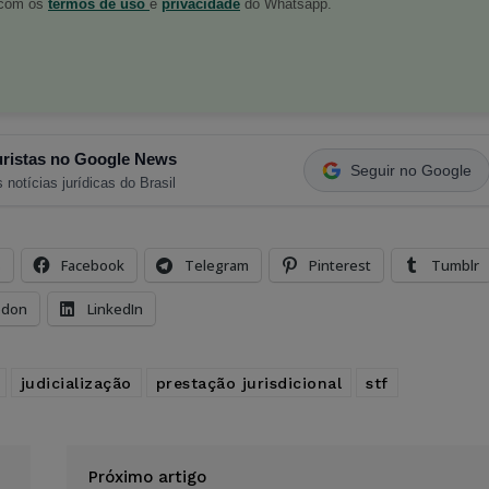
o com os
termos de uso
e
privacidade
do Whatsapp.
ristas no Google News
Seguir no Google
 notícias jurídicas do Brasil
s
Facebook
Telegram
Pinterest
Tumblr
odon
LinkedIn
judicialização
prestação jurisdicional
stf
Próximo artigo