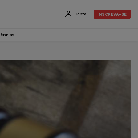
Conta
INSCREVA-SE
dências