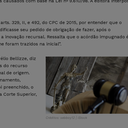
 causados com base na Lei nº 9.610/98. A editora interpô
arts. 329, II, e 492, do CPC de 2015, por entender que o
dificasse seu pedido de obrigação de fazer, após o
 a inovação recursal. Ressalta que o acórdão impugnado 
he foram trazidos na inicial”.
lio Bellizze, diz
es do recurso
nal de origem.
onamento,
oi preenchido, o
 Corte Superior,
Créditos: sebboy12 | iStock