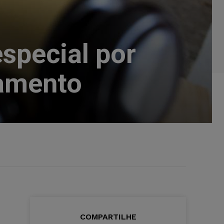
special por
namento
COMPARTILHE