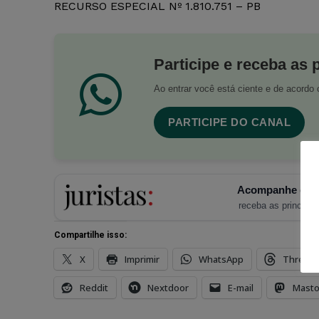
RECURSO ESPECIAL Nº 1.810.751 – PB
Participe e receba as 
Ao entrar você está ciente e de acord
PARTICIPE DO CANAL
Acompanhe o Ju
receba as principais
Compartilhe isso:
X
Imprimir
WhatsApp
Thread
Reddit
Nextdoor
E-mail
Mast