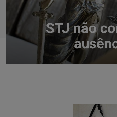
STJ não co
ausênc