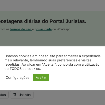
postagens diárias do Portal Juristas.
o com os
termos de uso
e
privacidade
do Whatsapp.
Usamos cookies em nosso site para fornecer a experiência
mais relevante, lembrando suas preferências e visitas
ristas no Google News
repetidas. Ao clicar em “Aceitar”, concorda com a utilização
Seguir no Google
 notícias jurídicas do Brasil
de TODOS os cookies.
Configurações
Aceitar
s
Facebook
Telegram
Pinterest
Tumblr
odon
LinkedIn