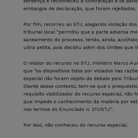
sentença e reconheceu a contrafação e os danos
embargos de declaração, que foram rejeitados.
Por fim, recorreu ao STJ, alegando violação dos 
tribunal local “permitiu que a parte adversa mo
saneamento do processo, tendo, ainda, acolhido
ultra petita, pois decidiu além dos limites que l
O relator do recurso no STJ, ministro Marco Auré
que “os dispositivos tidos por violados nas razõ
especial não foram objeto de debate pelo Tribu
Diante desse contexto, tem-se que o prequesti
requisito viabilizador do recurso especial, não f
que impede o conhecimento da matéria por esta
nos termos do Enunciado n. 211/STJ”.
Por isso, não conheceu do recurso especial.