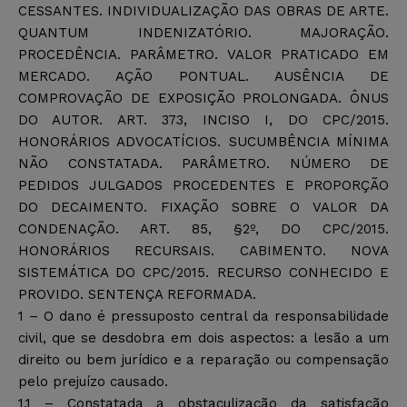
CESSANTES. INDIVIDUALIZAÇÃO DAS OBRAS DE ARTE.
QUANTUM INDENIZATÓRIO. MAJORAÇÃO.
PROCEDÊNCIA. PARÂMETRO. VALOR PRATICADO EM
MERCADO. AÇÃO PONTUAL. AUSÊNCIA DE
COMPROVAÇÃO DE EXPOSIÇÃO PROLONGADA. ÔNUS
DO AUTOR. ART. 373, INCISO I, DO CPC/2015.
HONORÁRIOS ADVOCATÍCIOS. SUCUMBÊNCIA MÍNIMA
NÃO CONSTATADA. PARÂMETRO. NÚMERO DE
PEDIDOS JULGADOS PROCEDENTES E PROPORÇÃO
DO DECAIMENTO. FIXAÇÃO SOBRE O VALOR DA
CONDENAÇÃO. ART. 85, §2º, DO CPC/2015.
HONORÁRIOS RECURSAIS. CABIMENTO. NOVA
SISTEMÁTICA DO CPC/2015. RECURSO CONHECIDO E
PROVIDO. SENTENÇA REFORMADA.
1 – O dano é pressuposto central da responsabilidade
civil, que se desdobra em dois aspectos: a lesão a um
direito ou bem jurídico e a reparação ou compensação
pelo prejuízo causado.
1.1 – Constatada a obstaculização da satisfação