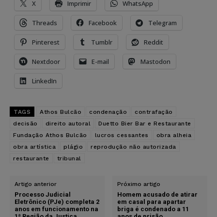
X
Imprimir
WhatsApp
Threads
Facebook
Telegram
Pinterest
Tumblr
Reddit
Nextdoor
E-mail
Mastodon
LinkedIn
TAGS
Athos Bulcão
condenação
contrafação
decisão
direito autoral
Duetto Bier Bar e Restaurante
Fundação Athos Bulcão
lucros cessantes
obra alheia
obra artística
plágio
reprodução não autorizada
restaurante
tribunal
Artigo anterior
Próximo artigo
Processo Judicial
Homem acusado de atirar
Eletrônico (PJe) completa 2
em casal para apartar
anos em funcionamento na
briga é condenado a 11
1ª Região da Justiça
anos de prisão