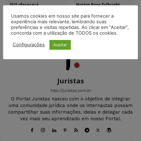
SUS oferecerá
Norton Rose Fulbright
medicamento para
lança o Inquérito Anual
tratamento da esclerose
sobre Tendências em
Usamos cookies em nosso site para fornecer a
múltipla
Contencioso de 2018
experiência mais relevante, lembrando suas
preferências e visitas repetidas. Ao clicar em “Aceitar”,
concorda com a utilização de TODOS os cookies.
Configurações
Aceitar
Juristas
http://juristas.com.br
O Portal Juristas nasceu com o objetivo de integrar
uma comunidade jurídica onde os internautas possam
compartilhar suas informações, ideias e delegar cada
vez mais seu aprendizado em nosso Portal.