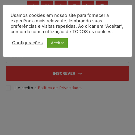
Usamos cookies em nosso site para fornecer a
experiência mais relevante, lembrando suas
preferências e visitas repetidas. Ao clicar em “Aceitar”,
concorda com a utilização de TODOS os cookies.
Inscreva-se
Configurações
Aceitar
INSCREVER
Li e aceito a
Política de Privacidade
.