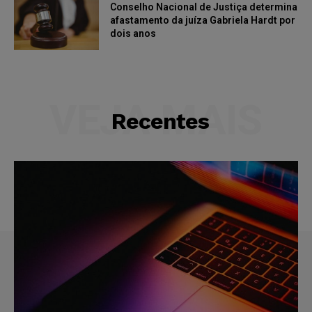
Conselho Nacional de Justiça determina
afastamento da juíza Gabriela Hardt por
dois anos
VEJA MAIS
Recentes