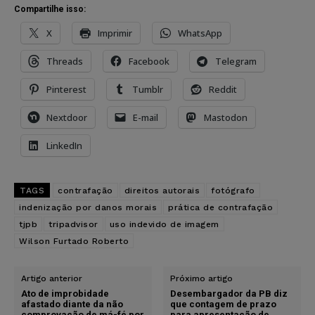
Compartilhe isso:
X
Imprimir
WhatsApp
Threads
Facebook
Telegram
Pinterest
Tumblr
Reddit
Nextdoor
E-mail
Mastodon
LinkedIn
TAGS
contrafação
direitos autorais
fotógrafo
indenização por danos morais
prática de contrafação
tjpb
tripadvisor
uso indevido de imagem
Wilson Furtado Roberto
Artigo anterior
Próximo artigo
Ato de improbidade
Desembargador da PB diz
afastado diante da não
que contagem de prazo
comprovação de má-fé por
para apresentação de