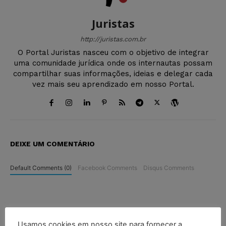
Juristas
http://juristas.com.br
O Portal Juristas nasceu com o objetivo de integrar
uma comunidade jurídica onde os internautas possam
compartilhar suas informações, ideias e delegar cada
vez mais seu aprendizado em nosso Portal.
DEIXE UM COMENTÁRIO
Default Comments (0)
Facebook Comments
Disqus Comments
Usamos cookies em nosso site para fornecer a