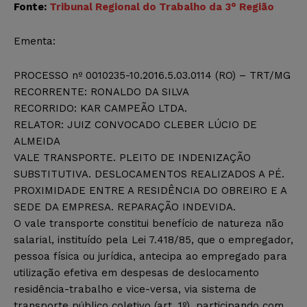
Fonte:
Tribunal Regional do Trabalho da 3° Região
Ementa:
PROCESSO nº 0010235-10.2016.5.03.0114 (RO) – TRT/MG
RECORRENTE: RONALDO DA SILVA
RECORRIDO: KAR CAMPEÃO LTDA.
RELATOR: JUIZ CONVOCADO CLEBER LÚCIO DE
ALMEIDA
VALE TRANSPORTE. PLEITO DE INDENIZAÇÃO
SUBSTITUTIVA. DESLOCAMENTOS REALIZADOS A PÉ.
PROXIMIDADE ENTRE A RESIDÊNCIA DO OBREIRO E A
SEDE DA EMPRESA. REPARAÇÃO INDEVIDA.
O vale transporte constitui benefício de natureza não
salarial, instituído pela Lei 7.418/85, que o empregador,
pessoa física ou jurídica, antecipa ao empregado para
utilização efetiva em despesas de deslocamento
residência-trabalho e vice-versa, via sistema de
transporte público coletivo (art. 1º), participando com