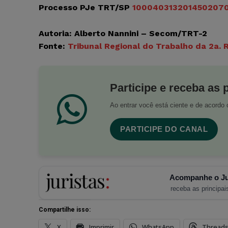
Processo PJe TRT/SP
100040313201450207
Autoria: Alberto Nannini – Secom/TRT-2
Fonte:
Tribunal Regional do Trabalho da 2a.
Participe e receba as 
Ao entrar você está ciente e de acord
PARTICIPE DO CANAL
Acompanhe o Ju
receba as principais
Compartilhe isso:
X
Imprimir
WhatsApp
Thread