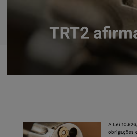
TRT2 afirma
A Lei 10.82
obrigações 