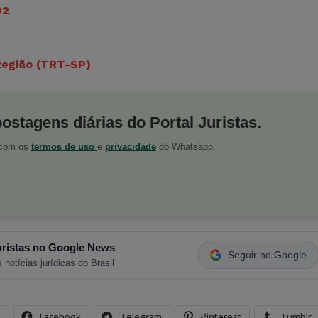
02
 Região (TRT-SP)
postagens diárias do Portal Juristas.
o com os
termos de uso
e
privacidade
do Whatsapp.
ristas no Google News
Seguir no Google
 notícias jurídicas do Brasil
s
Facebook
Telegram
Pinterest
Tumblr