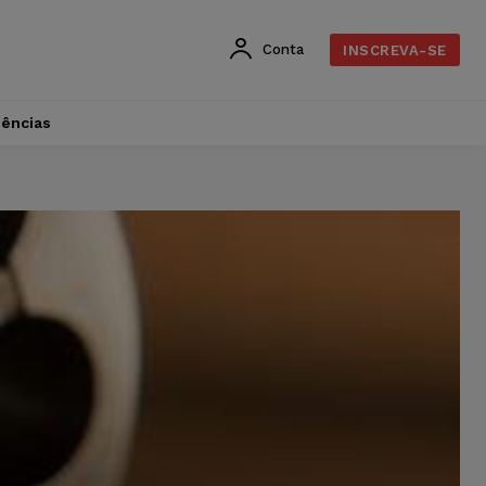
Conta
INSCREVA-SE
dências