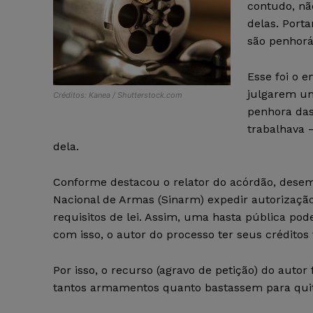
contudo, nã
delas. Port
são penhorá
Esse foi o 
julgarem um
Créditos: Kanea / Shutterstock.com
penhora da
trabalhava 
dela.
Conforme destacou o relator do acórdão, desem
Nacional de Armas (Sinarm) expedir autorizaçã
requisitos de lei. Assim, uma hasta pública pode
com isso, o autor do processo ter seus créditos t
Por isso, o recurso (agravo de petição) do autor
tantos armamentos quanto bastassem para quit