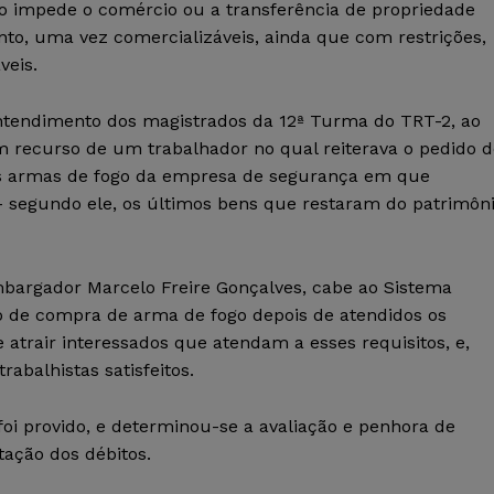
o impede o comércio ou a transferência de propriedade
anto, uma vez comercializáveis, ainda que com restrições,
veis.
entendimento dos magistrados da 12ª Turma do TRT-2, ao
 recurso de um trabalhador no qual reiterava o pedido d
s armas de fogo da empresa de segurança em que
– segundo ele, os últimos bens que restaram do patrimôn
bargador Marcelo Freire Gonçalves, cabe ao Sistema
o de compra de arma de fogo depois de atendidos os
 atrair interessados que atendam a esses requisitos, e,
rabalhistas satisfeitos.
 foi provido, e determinou-se a avaliação e penhora de
ação dos débitos.