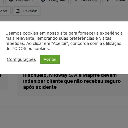
odon
LinkedIn
armas de fogo
comércio
créditos trabalhistas
Usamos cookies em nosso site para fornecer a experiência
arcelo Freire Gonçalves
penhora
recurso
sinarm
mais relevante, lembrando suas preferências e visitas
repetidas. Ao clicar em “Aceitar”, concorda com a utilização
de TODOS os cookies.
Configurações
Aceitar
Próximo artigo
e
Riachuelo, Midway S/A e Mapfre devem
indenizar cliente que não recebeu seguro
após acidente