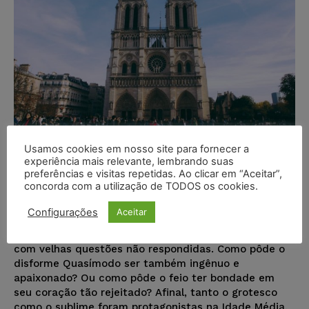
Usamos cookies em nosso site para fornecer a
Especial: Quasímodo
experiência mais relevante, lembrando suas
preferências e visitas repetidas. Ao clicar em “Aceitar”,
concorda com a utilização de TODOS os cookies.
Gisele Leite
-
REVISTA JURISTAS - ISSN: 1808-8074
08/10/2018
Configurações
Aceitar
Ao tentar entender os dramas demonstrados na
história original de Victor Hugo ainda nos deparamos
com velhas questões não respondidas. Como pôde o
disforme Quasímodo ser também ingênuo e
apaixonado? Ou como pôde o feio ter bondade em
seu coração tão rejeitado? Afinal, tanto o grotesco
como o sublime foram protagonistas na Idade Média.