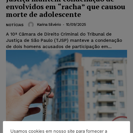
envolvidos em “racha” que causou
morte de adolescente
Karina Silvério
-
10/09/2025
NOTÍCIAS
A 10ª Câmara de Direito Criminal do Tribunal de
Justiça de São Paulo (TJSP) manteve a condenação
de dois homens acusados de participação em...
Usamos cookies em nosso site para fornecer a