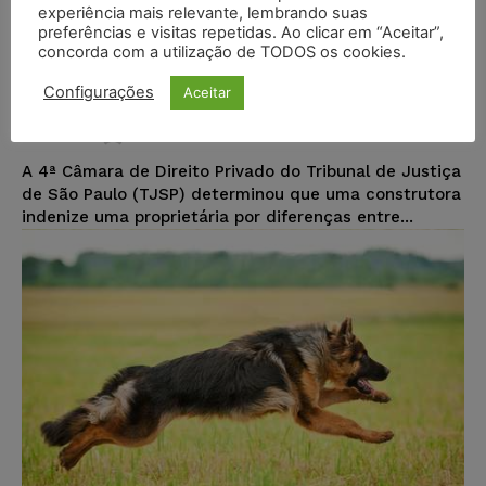
experiência mais relevante, lembrando suas
preferências e visitas repetidas. Ao clicar em “Aceitar”,
Cliente receberá indenização por
concorda com a utilização de TODOS os cookies.
apartamento entregue diferente
do decorado
Configurações
Aceitar
Karina Silvério
-
10/09/2025
NOTÍCIAS
A 4ª Câmara de Direito Privado do Tribunal de Justiça
de São Paulo (TJSP) determinou que uma construtora
indenize uma proprietária por diferenças entre...