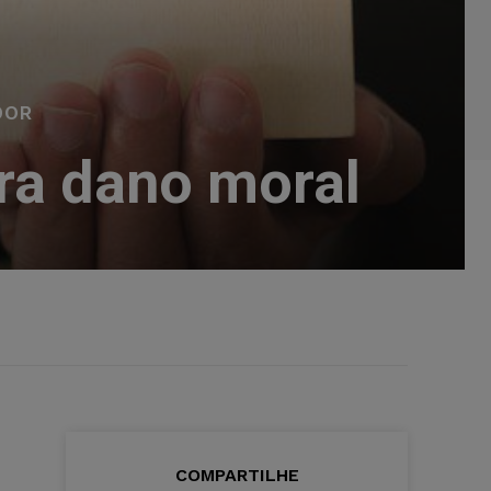
DOR
ra dano moral
COMPARTILHE