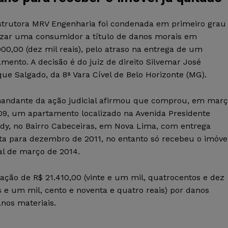
strutora MRV Engenharia foi condenada em primeiro grau
izar uma consumidor a título de danos morais em
00,00 (dez mil reais), pelo atraso na entrega de um
mento. A decisão é do juiz de direito Silvemar José
ue Salgado, da 8ª Vara Cível de Belo Horizonte (MG).
andante da ação judicial afirmou que comprou, em mar
09, um apartamento localizado na Avenida Presidente
dy, no Bairro Cabeceiras, em Nova Lima, com entrega
sta para dezembro de 2011, no entanto só recebeu o imóve
al de março de 2014.
ização de R$ 21.410,00 (vinte e um mil, quatrocentos e dez
os e um mil, cento e noventa e quatro reais) por danos
nos materiais.