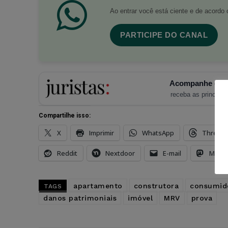
Ao entrar você está ciente e de acord
PARTICIPE DO CANAL
Acompanhe o Ju
receba as principais
Compartilhe isso:
X
Imprimir
WhatsApp
Thread
Reddit
Nextdoor
E-mail
Mast
apartamento
construtora
consumid
TAGS
danos patrimoniais
imóvel
MRV
prova