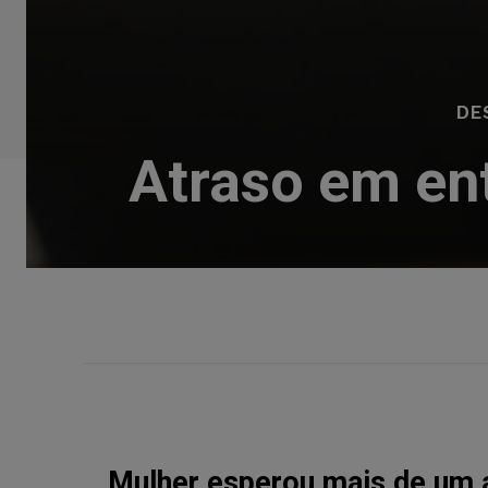
DE
Atraso em en
Mulher esperou mais de um a