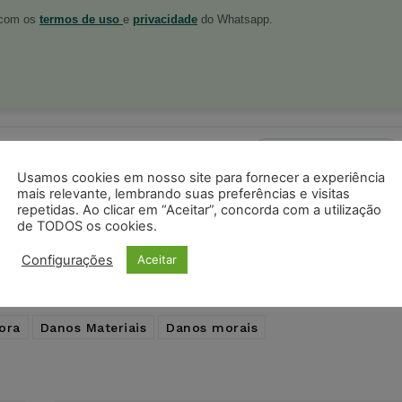
o com os
termos de uso
e
privacidade
do Whatsapp.
ristas no Google News
Seguir no Google
 notícias jurídicas do Brasil
Usamos cookies em nosso site para fornecer a experiência
mais relevante, lembrando suas preferências e visitas
repetidas. Ao clicar em “Aceitar”, concorda com a utilização
de TODOS os cookies.
s
Facebook
Telegram
Pinterest
Tumblr
Configurações
Aceitar
odon
LinkedIn
ora
Danos Materiais
Danos morais