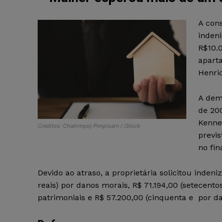
A con
inden
R$10.0
aparta
Henriq
A dem
de 20
Kenne
Créditos: Chalirmpoj Pimpisarn / iStock
previ
no fin
Devido ao atraso, a proprietária solicitou inden
reais) por danos morais, R$ 71.194,00 (setecent
patrimoniais e R$ 57.200,00 (cinquenta e por da