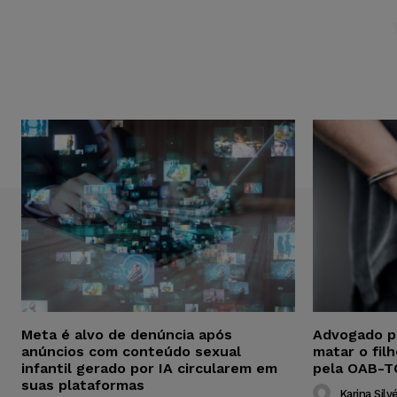
Meta é alvo de denúncia após
Advogado p
anúncios com conteúdo sexual
matar o fil
infantil gerado por IA circularem em
pela OAB-T
suas plataformas
Karina Silvé