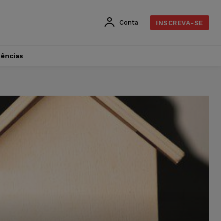
Conta
INSCREVA-SE
dências