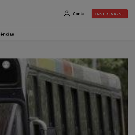
Conta
INSCREVA-SE
dências