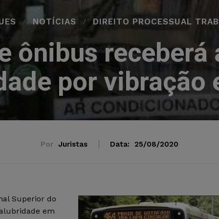
UES
NOTÍCIAS
DIREITO PROCESSUAL TRAB
e ônibus receberá 
dade por vibração
Por
Juristas
Data:
25/08/2020
al Superior do
salubridade em