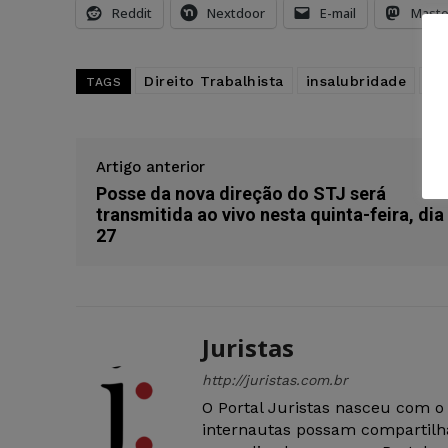
Reddit
Nextdoor
E-mail
Mast
Direito Trabalhista
insalubridade
mo
TAGS
Artigo anterior
Posse da nova direção do STJ será
transmitida ao vivo nesta quinta-feira, dia
27
Juristas
http://juristas.com.br
O Portal Juristas nasceu com o
internautas possam compartilha