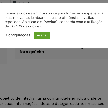
odon
LinkedIn
Usamos cookies em nosso site para fornecer a experiência
mais relevante, lembrando suas preferências e visitas
torista
ônibus
tribunal superior do trabalho
TST
repetidas. Ao clicar em “Aceitar”, concorda com a utilização
de TODOS os cookies.
Configurações
Aceitar
Próximo artigo
Sistema drive thru passará a vigorar em
foro gaúcho
 objetivo de integrar uma comunidade jurídica onde os
r suas informações, ideias e delegar cada vez mais seu